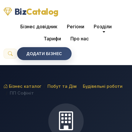
Biz
Catalog
Бізнес довідник
Регіони
Розділи
Тарифи
Про нас
ДОДАТИ БІЗНЕС
Бізнес каталог
Побут та Дім
Будівельні роботи
ПП Софiнiт