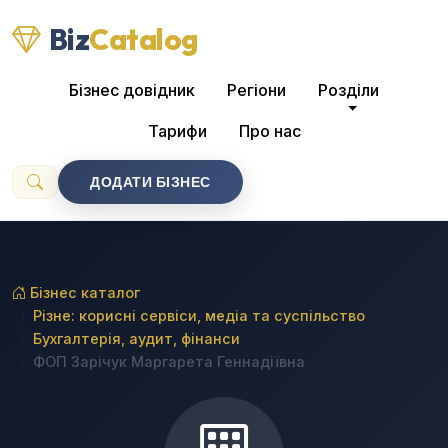
Biz
Catalog
Бізнес довідник
Регіони
Розділи
Тарифи
Про нас
ДОДАТИ БІЗНЕС
Бізнес каталог
Різне: корисні сервіси, медіа та суспільство
Бухгалтерія, аудит, фінанси
ФОП Зарічук Маргарета Геннадіївна