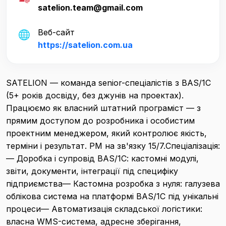
satelion.team@gmail.com
Веб-сайт
https://satelion.com.ua
SATELION — команда senior-спеціалістів з BAS/1С
(5+ років досвіду, без джунів на проектах).
Працюємо як власний штатний програміст — з
прямим доступом до розробника і особистим
проектним менеджером, який контролює якість,
терміни і результат. PM на зв'язку 15/7.Спеціалізація:
— Доробка і супровід BAS/1С: кастомні модулі,
звіти, документи, інтеграції під специфіку
підприємства— Кастомна розробка з нуля: галузева
облікова система на платформі BAS/1C під унікальні
процеси— Автоматизація складської логістики:
власна WMS-система, адресне зберігання,