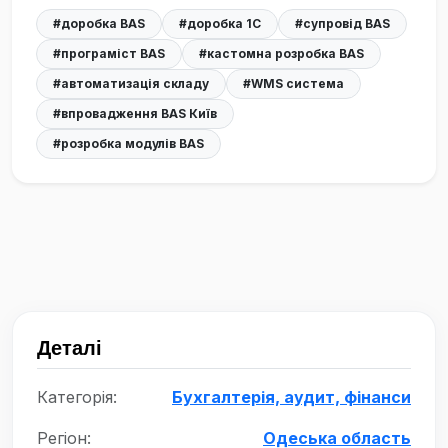
#доробка BAS
#доробка 1С
#супровід BAS
#програміст BAS
#кастомна розробка BAS
#автоматизація складу
#WMS система
#впровадження BAS Київ
#розробка модулів BAS
Деталі
Категорія:
Бухгалтерія, аудит, фінанси
Регіон:
Одеська область