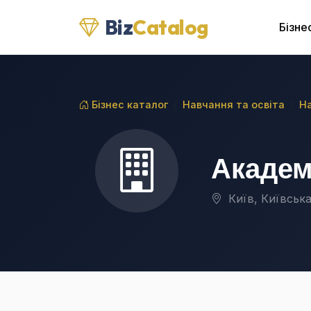
Biz
Catalog
Бізне
Бізнес каталог
Навчання та освіта
На
Академі
Київ, Київська