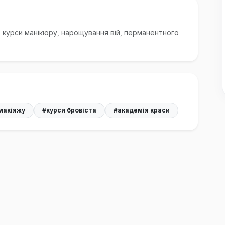
 курси манікюру, нарощування вій, перманентного
макіяжу
#курси бровіста
#академія краси