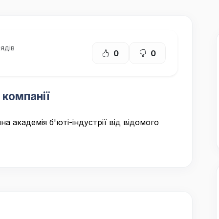
ядів
0
0
 компанії
на академія б'юті-індустрії від відомого