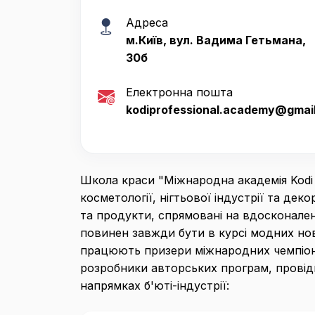
Адреса
м.Київ, вул. Вадима Гетьмана,
30б
Електронна пошта
kodiprofessional.academy@gmai
Школа краси "Міжнародна академія Kodi P
косметології, нігтьової індустрії та дек
та продукти, спрямовані на вдосконален
повинен завжди бути в курсі модних нов
працюють призери міжнародних чемпіонат
розробники авторських програм, провідн
напрямках б'юті-індустрії: