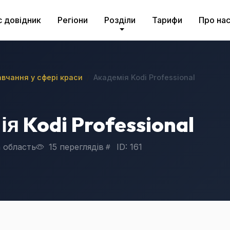
с довідник
Регіони
Розділи
Тарифи
Про на
вчання у сфері краси
Академія Kodi Professional
я Kodi Professional
 область
15 переглядів
ID: 161