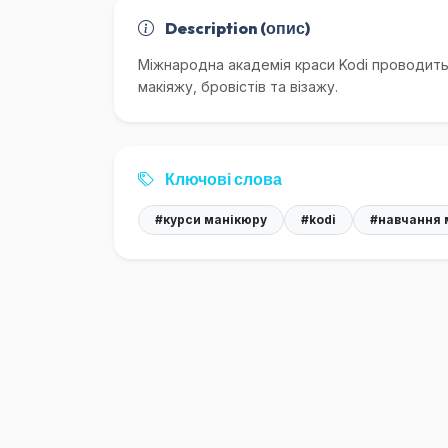
Description (опис)
Міжнародна академія краси Kodi проводить
макіяжу, бровістів та візажу.
Ключові слова
#курси манікюру
#kodi
#навчання 