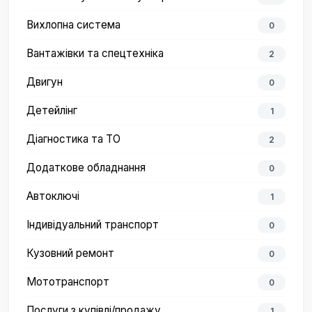
Вихлопна система
0
Вантажівки та спецтехніка
2
Двигун
0
Детейлінг
1
Діагностика та ТО
2
Додаткове обладнання
0
Автоключі
1
Індивідуальний транспорт
0
Кузовний ремонт
0
Мототранспорт
0
Послуги з купівлі/продажу
1