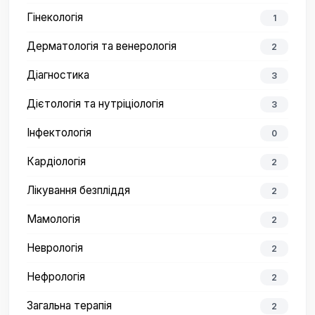
Гінекологія
1
Дерматологія та венерологія
2
Діагностика
3
Дієтологія та нутріціологія
3
Інфектологія
0
Кардіологія
2
Лікування безпліддя
2
Мамологія
2
Неврологія
2
Нефрологія
2
Загальна терапія
2