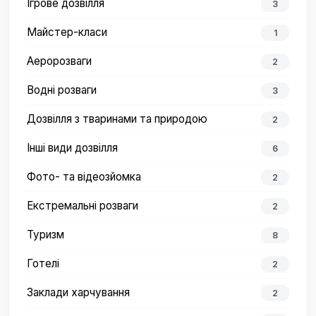
Ігрове дозвілля
3
Майстер-класи
1
Аеророзваги
2
Водні розваги
3
Дозвілля з тваринами та природою
2
Інші види дозвілля
6
Фото- та відеозйомка
2
Екстремальні розваги
2
Туризм
8
Готелі
2
Заклади харчування
2