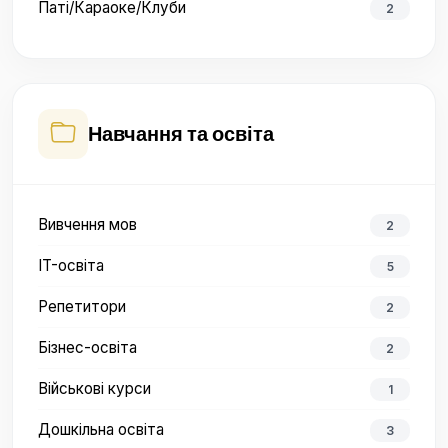
Паті/Караоке/Клуби
2
Навчання та освіта
Вивчення мов
2
IT-освіта
5
Репетитори
2
Бізнес-освіта
2
Військові курси
1
Дошкільна освіта
3