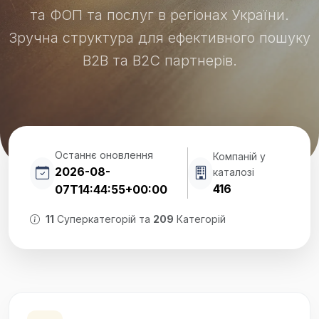
та ФОП та послуг в регіонах України.
Зручна структура для ефективного пошуку
B2B та B2C партнерів.
Останнє оновлення
Компаній у
2026-08-
каталозі
416
07T14:44:55+00:00
11
Суперкатегорій та
209
Категорій