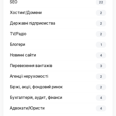
SEO
22
Хостинг/Домени
2
Державні підприємства
2
TV/Радіо
2
Блогери
1
Новинні сайти
4
Перевезення вантажів
3
Агенції нерухомості
2
Біржі, акції, фондовий ринок
2
Бухгалтерія, аудит, фінанси
4
Адвокати/Юристи
4