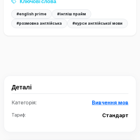
Ключові слова
#english prime
#інгліш прайм
#розмовна англійська
#курси англійської мови
Деталі
Категорія:
Вивчення мов
Тариф:
Стандарт