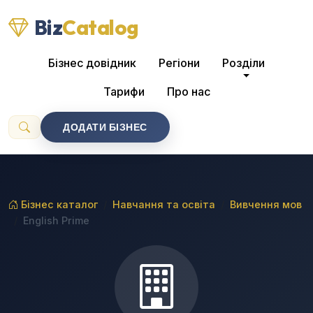
Biz
Catalog
Бізнес довідник
Регіони
Розділи
Тарифи
Про нас
ДОДАТИ БІЗНЕС
Бізнес каталог
Навчання та освіта
Вивчення мов
English Prime