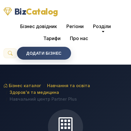
Biz
Catalog
Бізнес довідник
Регіони
Розділи
Тарифи
Про нас
ДОДАТИ БІЗНЕС
Бізнес каталог
Навчання та освіта
Здоров'я та медицина
Навчальний центр Partner Plus