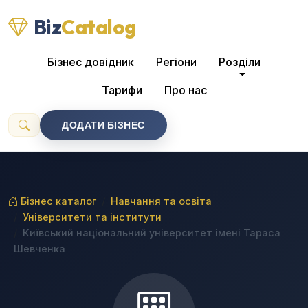
Biz
Catalog
Бізнес довідник
Регіони
Розділи
Тарифи
Про нас
ДОДАТИ БІЗНЕС
Бізнес каталог
Навчання та освіта
Університети та інститути
Київський національний університет імені Тараса
Шевченка