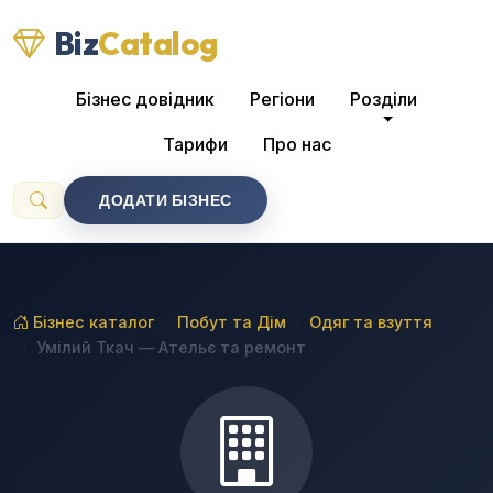
Biz
Catalog
Бізнес довідник
Регіони
Розділи
Тарифи
Про нас
ДОДАТИ БІЗНЕС
Бізнес каталог
Побут та Дім
Одяг та взуття
Умілий Ткач — Ательє та ремонт