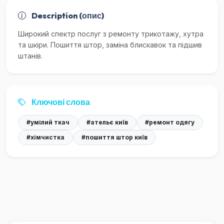
Description (опис)
Широкий спектр послуг з ремонту трикотажу, хутра
та шкіри. Пошиття штор, заміна блискавок та підшив
штанів.
Ключові слова
#умілий ткач
#ательє київ
#ремонт одягу
#хімчистка
#пошиття штор київ