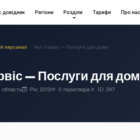
с довідник
Регіони
Розділи
Тарифи
Про на
й персонал
Уют Сервіс — Послуги для дому
рвіс — Послуги для дом
 область
Рік: 2012
0 переглядів
ID: 297