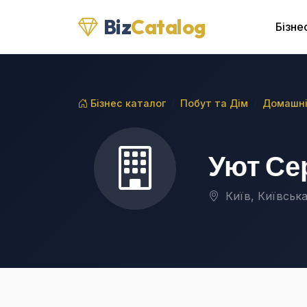
Biz
Catalog
Бізне
Бізнес каталог
Побут та Дім
Домашні
Уют Се
Київ, Київська