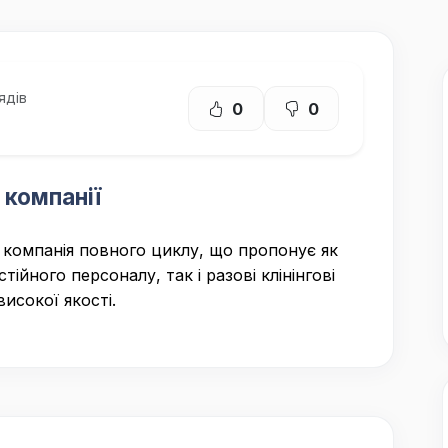
ядів
0
0
 компанії
 компанія повного циклу, що пропонує як
стійного персоналу, так і разові клінінгові
високої якості.