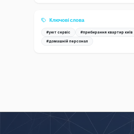
Ключові слова
#уют сервіс
#прибирання квартир київ
#домашній персонал