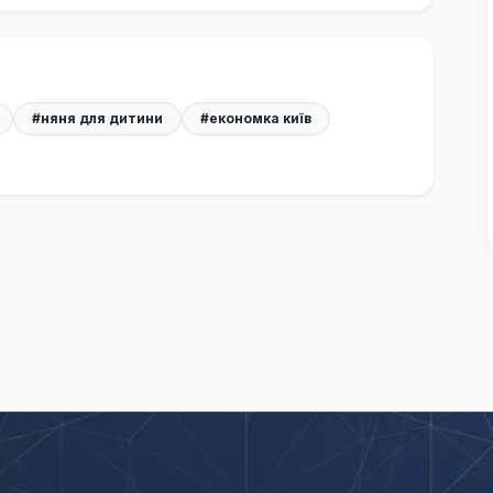
#няня для дитини
#економка київ