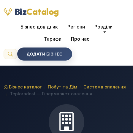
Biz
Catalog
Бізнес довідник
Регіони
Розділи
Тарифи
Про нас
ДОДАТИ БІЗНЕС
Бізнес каталог
Побут та Дім
Система опалення
Teploradost — Гіпермаркет опалення