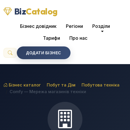
Biz
Catalog
Бізнес довідник
Регіони
Розділи
Тарифи
Про нас
ДОДАТИ БІЗНЕС
Бізнес каталог
Побут та Дім
Побутова техніка
Comfy — Мережа магазинів техніки