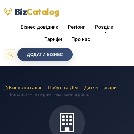
Biz
Catalog
Бізнес довідник
Регіони
Розділи
Тарифи
Про нас
ДОДАТИ БІЗНЕС
Бізнес каталог
Побут та Дім
Дитячі товари
Panama — Інтернет-магазин іграшок