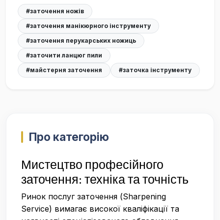
#заточення ножів
#заточення манікюрного інструменту
#заточення перукарських ножиць
#заточити ланцюг пили
#майстерня заточення
#заточка інструменту
Про категорію
Мистецтво професійного
заточення: техніка та точність
Ринок послуг заточення (Sharpening
Service) вимагає високої кваліфікації та