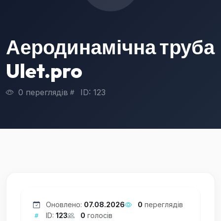
Аеродинамічна труба
Ulet.pro
0 переглядів
ID: 123
Оновлено:
07.08.2026
0
переглядів
ID:
123
0
голосів