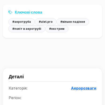
Ключові слова
#аеротруба
#ulet.pro
#вільне падіння
#політ в аеротрубі
#екстрим
Деталі
Категорія:
Аеророзваги
Регіон: