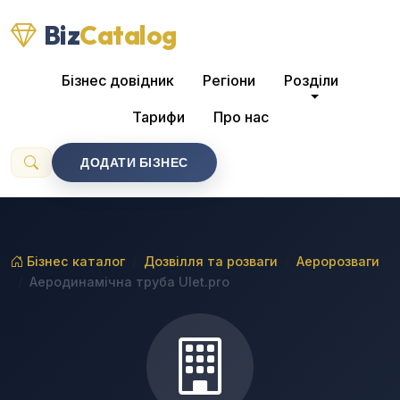
Biz
Catalog
Бізнес довідник
Регіони
Розділи
Тарифи
Про нас
ДОДАТИ БІЗНЕС
Бізнес каталог
Дозвілля та розваги
Аеророзваги
Аеродинамічна труба Ulet.pro