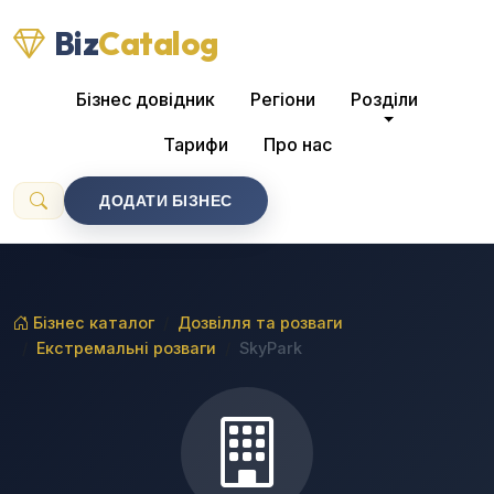
Biz
Catalog
Бізнес довідник
Регіони
Розділи
Тарифи
Про нас
ДОДАТИ БІЗНЕС
Бізнес каталог
Дозвілля та розваги
Екстремальні розваги
SkyPark