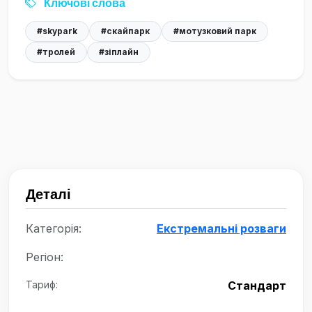
Ключові слова
#skypark
#скайпарк
#мотузковий парк
#тролей
#зіплайн
Деталі
Категорія:
Екстремальні розваги
Регіон:
Тариф:
Стандарт