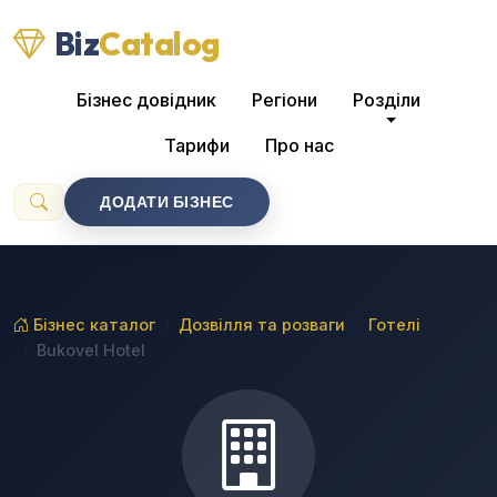
Biz
Catalog
Бізнес довідник
Регіони
Розділи
Тарифи
Про нас
ДОДАТИ БІЗНЕС
Бізнес каталог
Дозвілля та розваги
Готелі
Bukovel Hotel