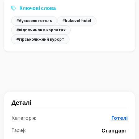
Ключові слова
#буковель готель
#bukovel hotel
#відпочинок в карпатах
#гірськолижний курорт
Деталі
Категорія:
Готелі
Тариф:
Стандарт