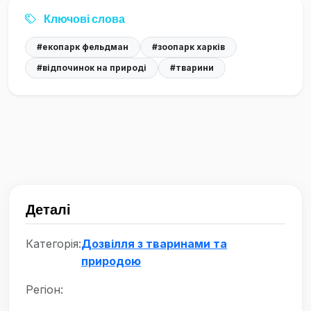
Ключові слова
#екопарк фельдман
#зоопарк харків
#відпочинок на природі
#тварини
Деталі
Категорія:
Дозвілля з тваринами та
природою
Регіон: