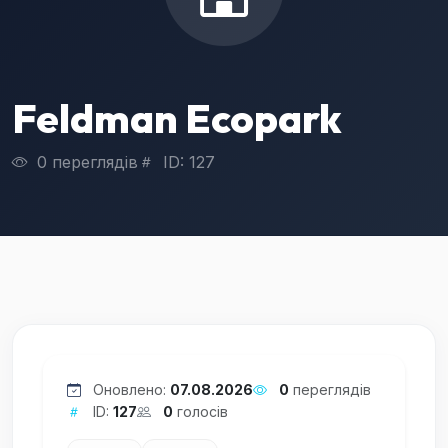
Feldman Ecopark
0 переглядів
ID: 127
Оновлено:
07.08.2026
0
переглядів
ID:
127
0
голосів