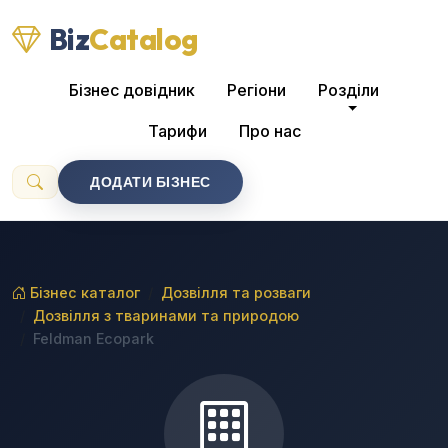
Biz
Catalog
Бізнес довідник
Регіони
Розділи
Тарифи
Про нас
ДОДАТИ БІЗНЕС
Бізнес каталог
Дозвілля та розваги
Дозвілля з тваринами та природою
Feldman Ecopark