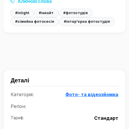
Ключові слова
#inlight
#інлайт
#фотостудія
#сімейна фотосесія
#інтер'єрна фотостудія
Деталі
Категорія:
Фото- та відеозйомка
Регіон:
Тариф:
Стандарт