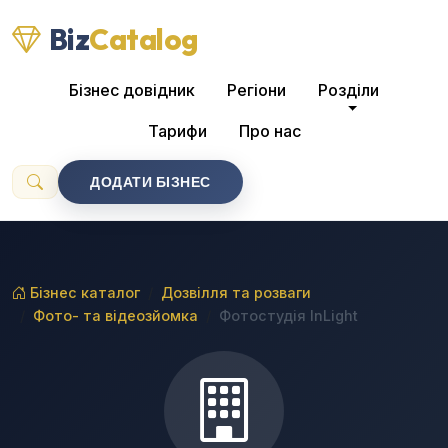
Biz
Catalog
Бізнес довідник
Регіони
Розділи
Тарифи
Про нас
ДОДАТИ БІЗНЕС
Бізнес каталог
Дозвілля та розваги
Фото- та відеозйомка
Фотостудія InLight