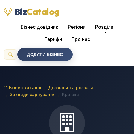
Biz
Catalog
Бізнес довідник
Регіони
Розділи
Тарифи
Про нас
ДОДАТИ БІЗНЕС
Бізнес каталог
Дозвілля та розваги
Заклади харчування
Криївка