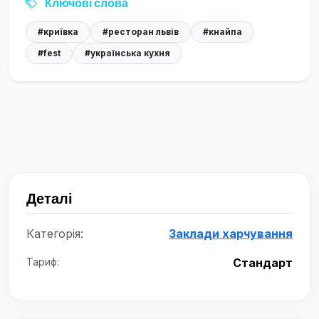
Ключові слова
#криївка
#ресторан львів
#кнайпа
#fest
#українська кухня
Деталі
Категорія:
Заклади харчування
Тариф:
Стандарт