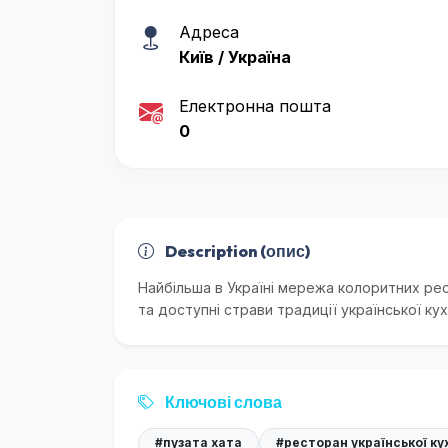
Адреса
Київ / Україна
Електронна пошта
0
Description (опис)
Найбільша в Україні мережа колоритних ре
та доступні страви традиції української кухн
Ключові слова
#пузата хата
#ресторан української ку