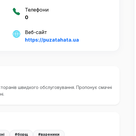
Телефони
0
Веб-сайт
https://puzatahata.ua
сторанів швидкого обслуговування. Пропонує смачні
і.
хні
#борщ
#вареники