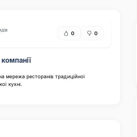
ядів
0
0
 компанії
а мережа ресторанів традиційної
ої кухні.