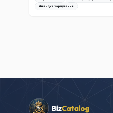
#швидке харчування
Biz
Catalog