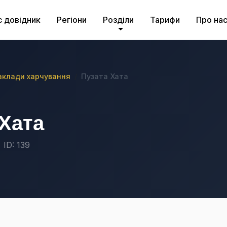
с довідник
Регіони
Розділи
Тарифи
Про на
аклади харчування
Пузата Хата
 Хата
ID: 139