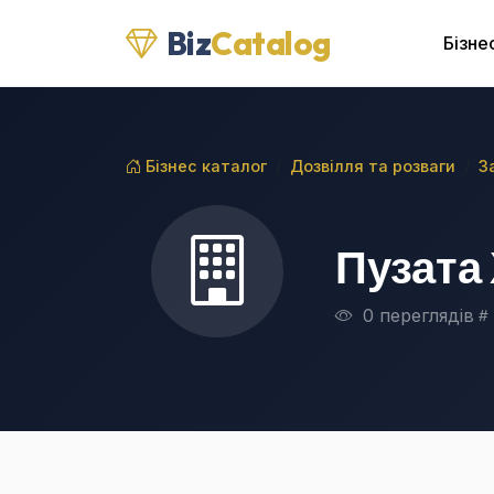
Biz
Catalog
Бізне
Бізнес каталог
Дозвілля та розваги
З
Пузата
0 переглядів