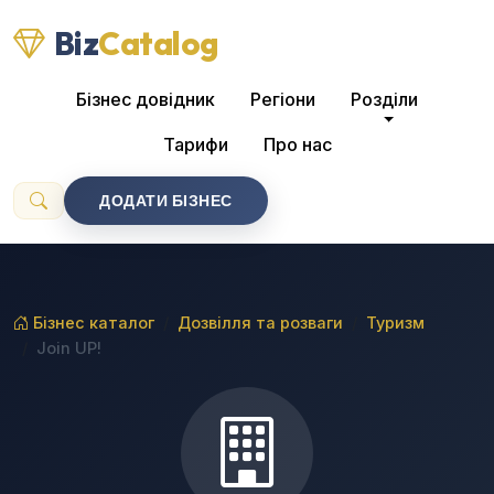
Biz
Catalog
Бізнес довідник
Регіони
Розділи
Тарифи
Про нас
ДОДАТИ БІЗНЕС
Бізнес каталог
Дозвілля та розваги
Туризм
Join UP!