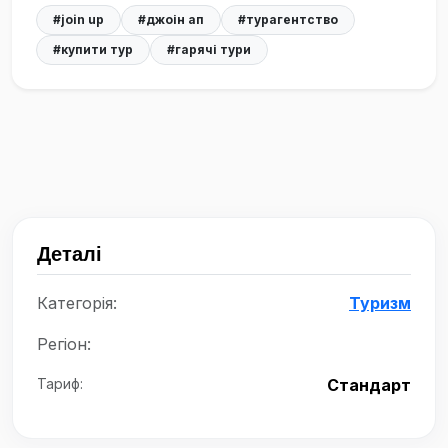
#join up
#джоін ап
#турагентство
#купити тур
#гарячі тури
Деталі
Категорія:
Туризм
Регіон:
Тариф:
Стандарт