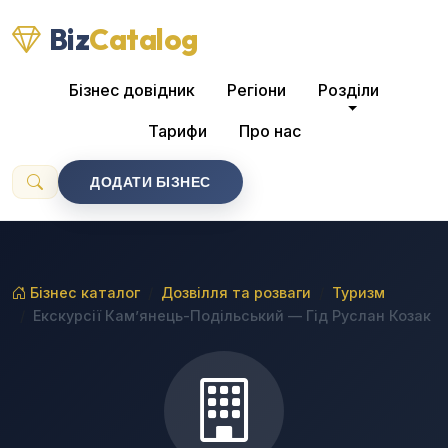
Biz
Catalog
Бізнес довідник
Регіони
Розділи
Тарифи
Про нас
ДОДАТИ БІЗНЕС
Бізнес каталог
Дозвілля та розваги
Туризм
Екскурсії Кам’янець-Подільський — Гід Руслан Козак