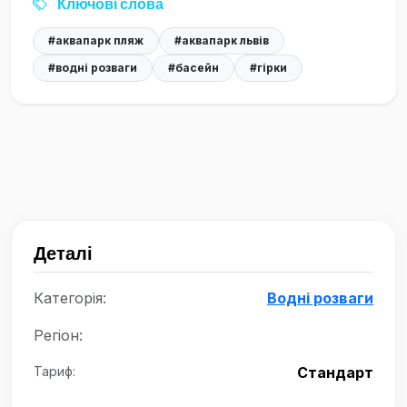
Ключові слова
#аквапарк пляж
#аквапарк львів
#водні розваги
#басейн
#гірки
Деталі
Категорія:
Водні розваги
Регіон:
Тариф:
Стандарт