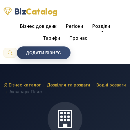
Biz
Catalog
Бізнес довідник
Регіони
Розділи
Тарифи
Про нас
ДОДАТИ БІЗНЕС
Бізнес каталог
Дозвілля та розваги
Водні розваги
Аквапарк Пляж