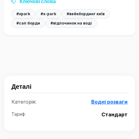
Ключові слова
#xpark
#x-park
#вейкбординг київ
#сап борди
#відпочинок на воді
Деталі
Категорія:
Водні розваги
Тариф:
Стандарт