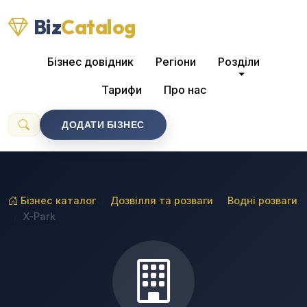
Biz
Catalog
Бізнес довідник
Регіони
Розділи
Тарифи
Про нас
ДОДАТИ БІЗНЕС
Бізнес каталог
Дозвілля та розваги
Водні розваги
X-Park