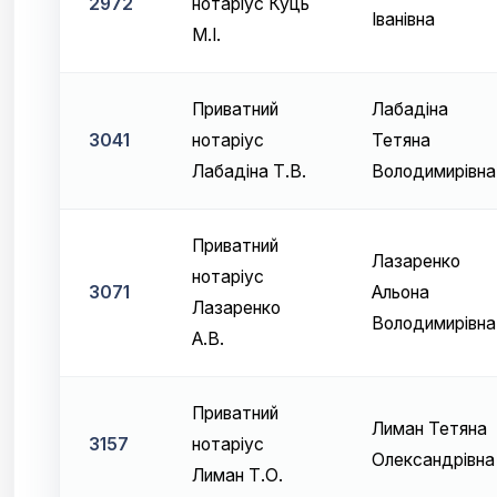
2972
нотаріус Куць
Іванівна
М.І.
Приватний
Лабадіна
3041
нотаріус
Тетяна
Лабадіна Т.В.
Володимирівна
Приватний
Лазаренко
нотаріус
3071
Альона
Лазаренко
Володимирівна
А.В.
Приватний
Лиман Тетяна
3157
нотаріус
Олександрівна
Лиман Т.О.