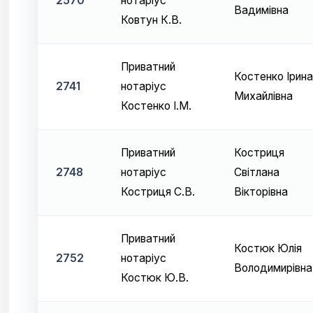
2570
нотаріус
Вадимівна
Ковтун К.В.
Приватний
Костенко Ірина
2741
нотаріус
Михайлівна
Костенко І.М.
Приватний
Костриця
2748
нотаріус
Світлана
Костриця С.В.
Вікторівна
Приватний
Костюк Юлія
2752
нотаріус
Володимирівна
Костюк Ю.В.