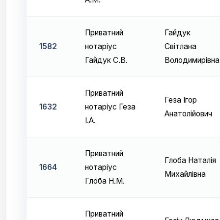
Приватний
Гайдук
1582
нотаріус
Світлана
Гайдук С.В.
Володимирівна
Приватний
Геза Ігор
1632
нотаріус Геза
Анатолійович
І.А.
Приватний
Глоба Наталія
1664
нотаріус
Михайлівна
Глоба Н.М.
Приватний