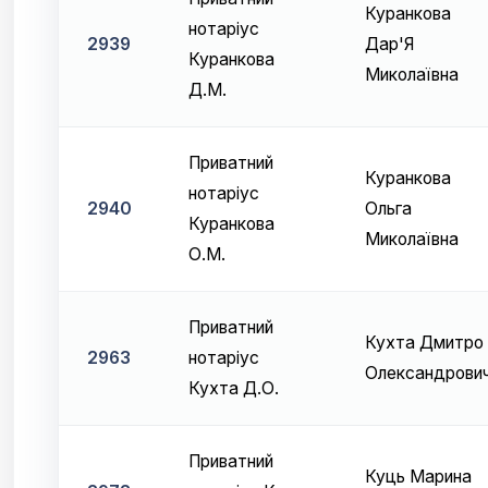
Куранкова
нотаріус
2939
Дар'Я
Куранкова
Миколаївна
Д.М.
Приватний
Куранкова
нотаріус
2940
Ольга
Куранкова
Миколаївна
О.М.
Приватний
Кухта Дмитро
2963
нотаріус
Олександрови
Кухта Д.О.
Приватний
Куць Марина