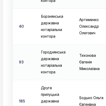
контора
Борзнянська
Артеменко
державна
40
Олександр
нотаріальна
Олегович
контора
Городнянська
Тихонова
державна
93
Євгенія
нотаріальна
Миколаївна
контора
Друга
прилуцька
Бодько Ольга
185
державна
Євгенівна