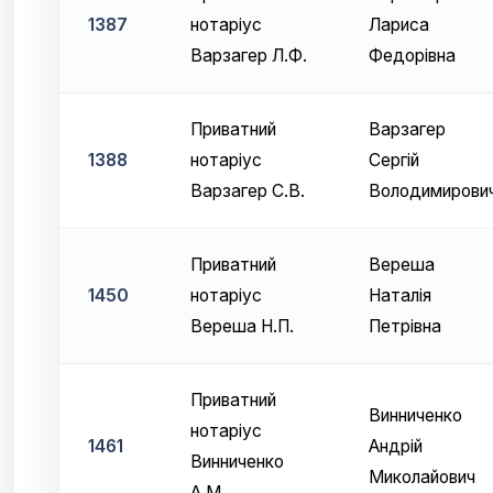
1387
нотаріус
Лариса
Варзагер Л.Ф.
Федорівна
Приватний
Варзагер
1388
нотаріус
Сергій
Варзагер С.В.
Володимирови
Приватний
Вереша
1450
нотаріус
Наталія
Вереша Н.П.
Петрівна
Приватний
Винниченко
нотаріус
1461
Андрій
Винниченко
Миколайович
А.М.