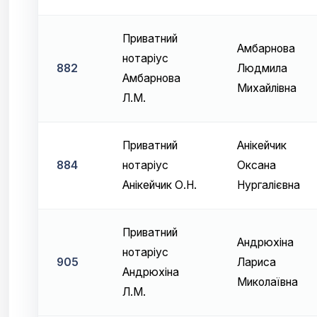
Приватний
Амбарнова
нотаріус
882
Людмила
Амбарнова
Михайлівна
Л.М.
Приватний
Анікейчик
884
нотаріус
Оксана
Анікейчик О.Н.
Нургалієвна
Приватний
Андрюхіна
нотаріус
905
Лариса
Андрюхіна
Миколаївна
Л.М.