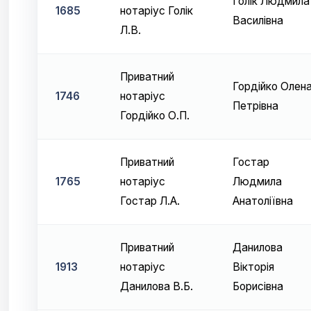
Голік Людмила
1685
нотаріус Голік
Василівна
Л.В.
Приватний
Гордійко Олен
1746
нотаріус
Петрівна
Гордійко О.П.
Приватний
Гостар
1765
нотаріус
Людмила
Гостар Л.А.
Анатоліївна
Приватний
Данилова
1913
нотаріус
Вікторія
Данилова В.Б.
Борисівна