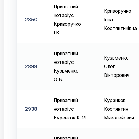
Приватний
Криворучко
нотаріус
2850
Інна
Криворучко
Костянтинівна
І.К.
Приватний
Кузьменко
нотаріус
2898
Олег
Кузьменко
Вікторович
О.В.
Приватний
Куранков
2938
нотаріус
Костянтин
Куранков К.М.
Миколайович
Приватний