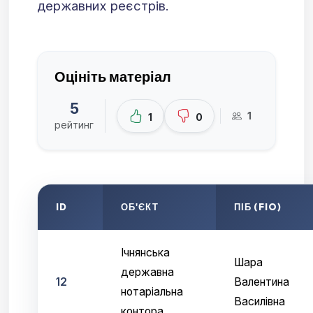
державних реєстрів.
Оцініть матеріал
5
1
1
0
рейтинг
ID
ОБ'ЄКТ
ПІБ (FIO)
Ічнянська
Шара
державна
12
Валентина
нотаріальна
Василівна
контора