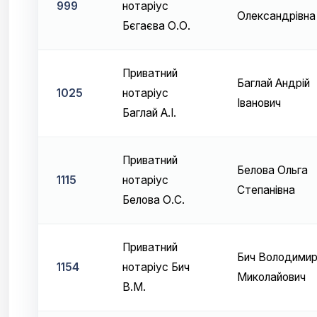
999
нотаріус
Олександрівна
Бєгаєва О.О.
Приватний
Баглай Андрій
1025
нотаріус
Іванович
Баглай А.І.
Приватний
Белова Ольга
1115
нотаріус
Степанівна
Белова О.С.
Приватний
Бич Володими
1154
нотаріус Бич
Миколайович
В.М.