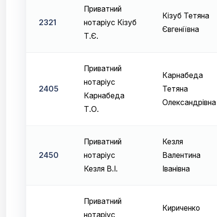
Приватний
Кізуб Тетяна
2321
нотаріус Кізуб
Євгеніївна
Т.Є.
Приватний
Карнабеда
нотаріус
2405
Тетяна
Карнабеда
Олександрівна
Т.О.
Приватний
Кезля
2450
нотаріус
Валентина
Кезля В.І.
Іванівна
Приватний
Кириченко
нотаріус