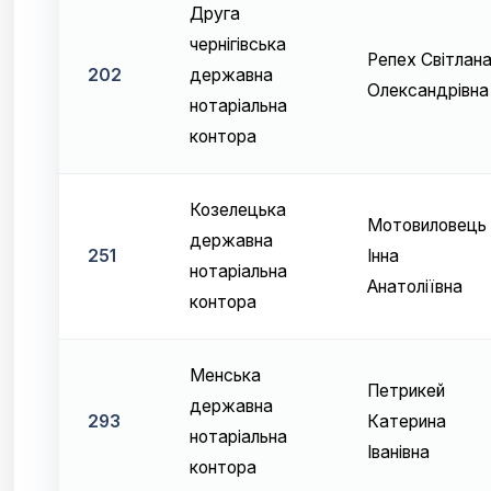
Друга
чернігівська
Репех Світлан
202
державна
Олександрівна
нотаріальна
контора
Козелецька
Мотовиловець
державна
251
Інна
нотаріальна
Анатоліївна
контора
Менська
Петрикей
державна
293
Катерина
нотаріальна
Іванівна
контора