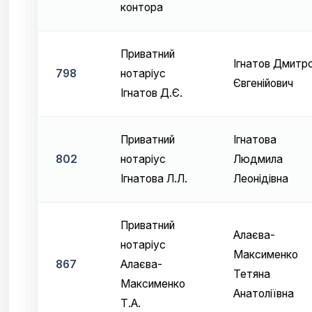
контора
Приватний
Ігнатов Дмитр
798
нотаріус
Євгенійович
Ігнатов Д.Є.
Приватний
Ігнатова
802
нотаріус
Людмила
Ігнатова Л.Л.
Леонідівна
Приватний
Алаєва-
нотаріус
Максименко
867
Алаєва-
Тетяна
Максименко
Анатоліївна
Т.А.