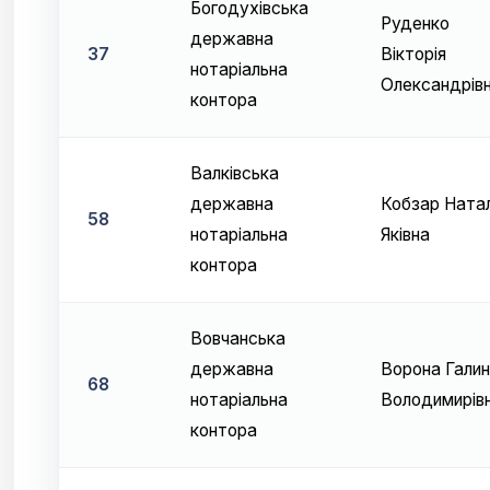
Богодухівська
Руденко
державна
37
Вікторія
нотаріальна
Олександрів
контора
Валківська
державна
Кобзар Натал
58
нотаріальна
Яківна
контора
Вовчанська
державна
Ворона Гали
68
нотаріальна
Володимирів
контора