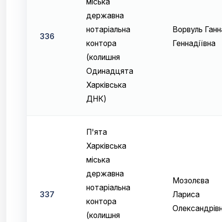
міська
державна
нотаріальна
Ворвуль Ганн
336
контора
Геннадіївна
(колишня
Одинадцята
Харківська
ДНК)
П'ята
Харківська
міська
державна
Мозолєва
нотаріальна
337
Лариса
контора
Олександрів
(колишня