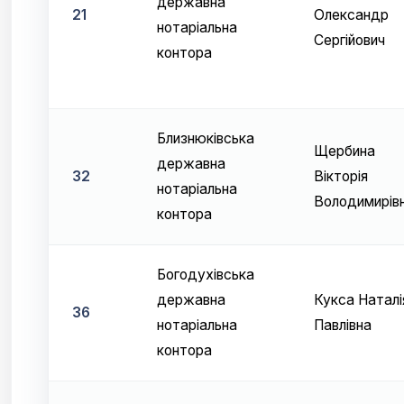
державна
21
Олександр
нотаріальна
Сергійович
контора
Близнюківська
Щербина
державна
32
Вікторія
нотаріальна
Володимирів
контора
Богодухівська
державна
Кукса Наталі
36
нотаріальна
Павлівна
контора