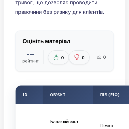
тривог, що дозволяє проводити
правочини без ризику для клієнтів.
Оцініть матеріал
---
0
0
0
рейтинг
ID
ОБ'ЄКТ
ПІБ (FIO)
Балаклійська
Печко