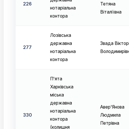
226
Тетяна
нотаріальна
Віталіївна
контора
Лозівська
державна
Звада Віктор
277
нотаріальна
Володимирів
контора
П'ята
Харківська
міська
державна
Авер'Янова
нотаріальна
330
Людмила
контора
Петрівна
(колишня