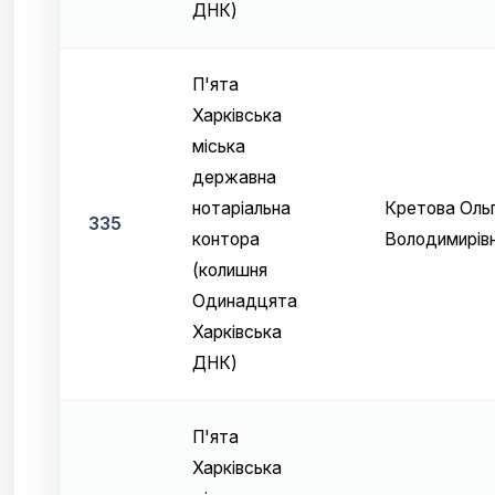
ДНК)
П'ята
Харківська
міська
державна
нотаріальна
Кретова Оль
335
контора
Володимирів
(колишня
Одинадцята
Харківська
ДНК)
П'ята
Харківська