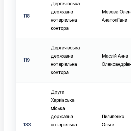
Дергачівська
державна
Мезєва Олен
118
нотаріальна
Анатоліївна
контора
Дергачівська
державна
Маслій Анна
119
нотаріальна
Олександрів
контора
Друга
Харківська
міська
державна
Пилипенко
133
нотаріальна
Ольга