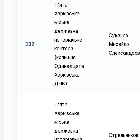
П'ята
Харківська
міська
державна
Сукачов
нотаріальна
332
Михайло
контора
Олександров
(колишня
Одинадцята
Харківська
ДНК)
П'ята
Харківська
міська
державна
Стрельников
нотаріальна