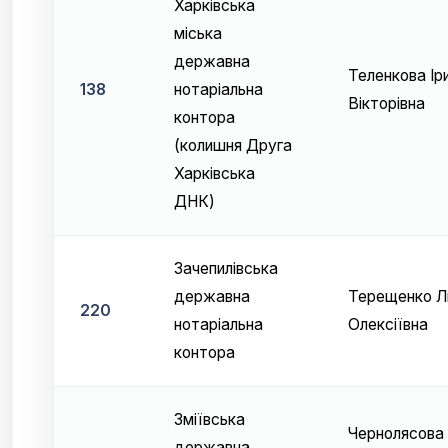
Харківська
міська
державна
Теленкова Ір
138
нотаріальна
Вікторівна
контора
(колишня Друга
Харківська
ДНК)
Зачепилівська
державна
Терещенко Л
220
нотаріальна
Олексіївна
контора
Зміївська
Чернолясова
державна