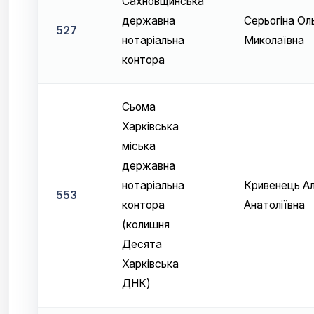
Сахновщинська
державна
Серьогіна Ол
527
нотаріальна
Миколаївна
контора
Сьома
Харківська
міська
державна
нотаріальна
Кривенець А
553
контора
Анатоліївна
(колишня
Десята
Харківська
ДНК)