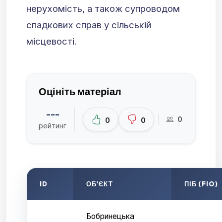
нерухомість, а також супроводом
спадкових справ у сільській
місцевості.
Оцініть матеріал
---
0
0
0
рейтинг
ID
ОБ'ЄКТ
ПІБ (FIO)
Бобринецька