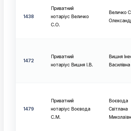
Приватний
Величко С
1438
нотаріус Величко
Олександ
С.О.
Приватний
Вишня Іне
1472
нотаріус Вишня І.В.
Василівна
Приватний
Воєвода
1479
нотаріус Воєвода
Світлана
С.М.
Миколаїв