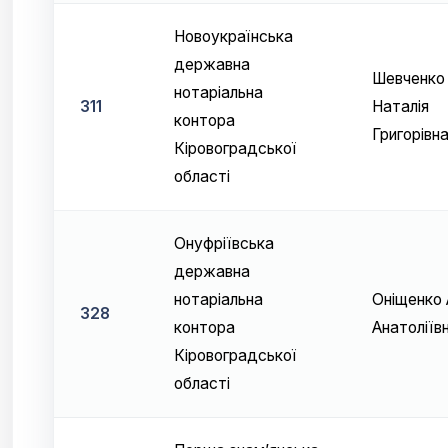
Новоукраїнська
державна
Шевченко
нотаріальна
311
Наталія
контора
Григорівн
Кіровоградської
області
Онуфріївська
державна
нотаріальна
Оніщенко 
328
контора
Анатоліїв
Кіровоградської
області