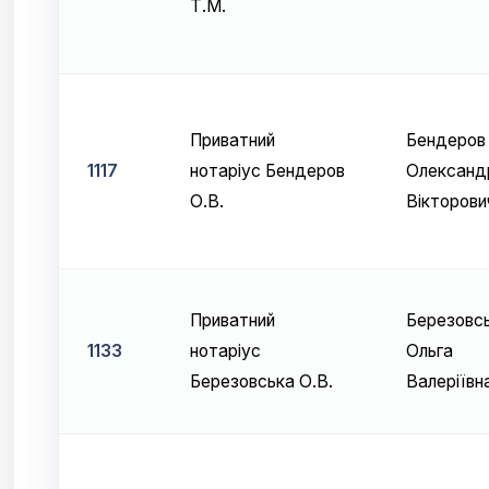
Т.М.
Приватний
Бендеров
1117
нотаріус Бендеров
Олександ
О.В.
Вікторови
Приватний
Березовс
1133
нотаріус
Ольга
Березовська О.В.
Валеріївн