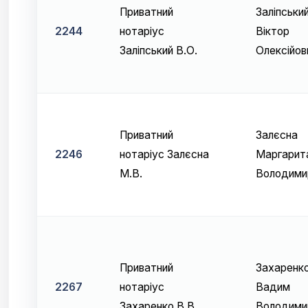
Приватний
Заліпськи
2244
нотаріус
Віктор
Заліпський В.О.
Олексійов
Приватний
Залєсна
2246
нотаріус Залєсна
Маргарит
М.В.
Володими
Приватний
Захаренк
2267
нотаріус
Вадим
Захаренко В.В.
Володими