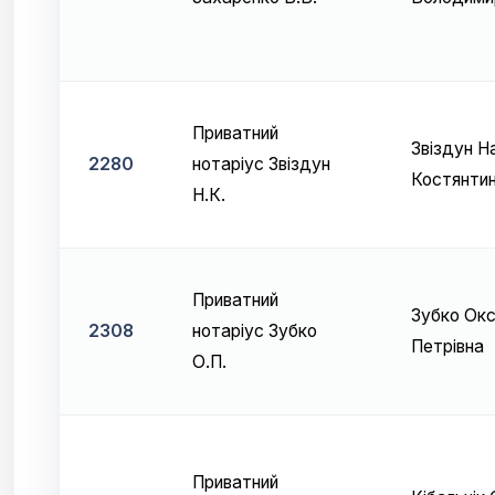
Приватний
Звіздун Н
2280
нотаріус Звіздун
Костянтин
Н.К.
Приватний
Зубко Ок
2308
нотаріус Зубко
Петрівна
О.П.
Приватний