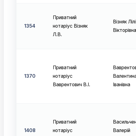
Приватний
Візняк Лілі
1354
нотаріус Візняк
Вікторівн
Л.В.
Приватний
Вавренто
1370
нотаріус
Валентин
Ваврентович В.І.
Іванівна
Приватний
Васильче
1408
нотаріус
Валерій