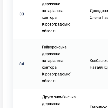
державна
нотаріальна
Дроздова
33
контора
Олена Пав
Кіровоградської
області
Гайворонська
державна
нотаріальна
Ковбасюк
84
контора
Наталя Юр
Кіровоградської
області
Друга знам’янська
державна
Гаврилюк