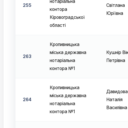
нотаріальна
255
Світлана
контора
Юріївна
Кіровоградської
області
Кропивницька
міська державна
Кушнір Ві
263
нотаріальна
Петрівна
контора №1
Кропивницька
Давидова
міська державна
264
Наталія
нотаріальна
Василівна
контора №1