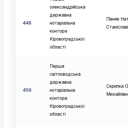
олександрійська
державна
Півняк На
446
нотаріальна
Станіслав
контора
Кіровоградської
області
Перша
світловодська
державна
Скрипка О
459
нотаріальна
Михайлівн
контора
Кіровоградської
області