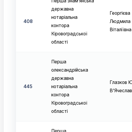
Перша знам’янська
державна
Георгієва
нотаріальна
408
Людмила
контора
Віталіївна
Кіровоградської
області
Перша
олександрійська
державна
Глазков Ю
445
нотаріальна
В'Ячеслав
контора
Кіровоградської
області
Перша