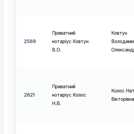
Приватний
Ковтун
2569
нотаріус Ковтун
Володими
В.О.
Олександ
Приватний
Колос На
2621
нотаріус Колос
Вікторівн
Н.В.