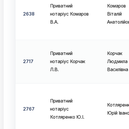
Приватний
Комаров
2638
нотаріус Комаров
Віталій
В.А.
Анатолійо
Приватний
Корчак
2717
нотаріус Корчак
Людмила
Л.В.
Василівна
Приватний
Котлярен
2767
нотаріус
Юрій Іван
Котляренко Ю.І.