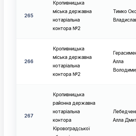
Кропивницька
міська державна
Тимко Ок
265
нотаріальна
Владислав
контора №2
Кропивницька
Герасиме
міська державна
266
Алла
нотаріальна
Володими
контора №2
Кропивницька
районна державна
нотаріальна
Лебедчен
267
контора
Алла Дмит
Кіровоградської