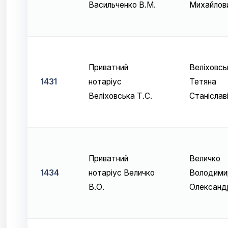
Васильченко В.М.
Михайлов
Приватний
Веліховсь
1431
нотаріус
Тетяна
Веліховська Т.С.
Станіслав
Приватний
Величко
1434
нотаріус Величко
Володими
В.О.
Олександ