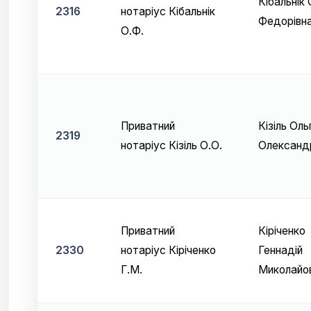
Кібальнік
2316
нотаріус Кібальнік
Федорівн
О.Ф.
Приватний
Кізіль Оль
2319
нотаріус Кізіль О.О.
Олександ
Приватний
Кіріченко
2330
нотаріус Кіріченко
Геннадій
Г.М.
Миколайо