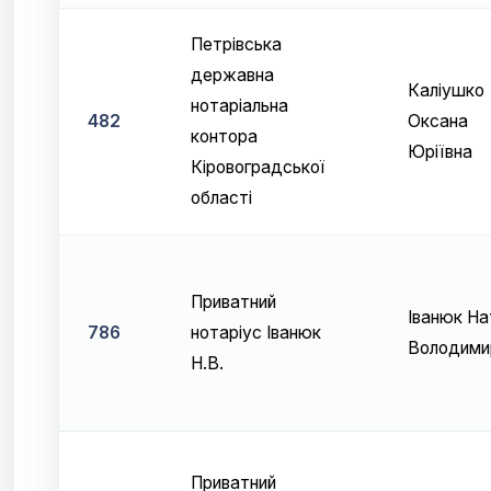
Петрівська
державна
Каліушко
нотаріальна
482
Оксана
контора
Юріївна
Кіровоградської
області
Приватний
Іванюк На
786
нотаріус Іванюк
Володими
Н.В.
Приватний