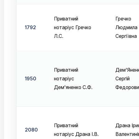
Приватний
Гречко
1792
нотаріус Гречко
Людмила
Л.С.
Сергіївна
Приватний
Дем'Янен
1950
нотаріус
Сергій
Дем'яненко С.Ф.
Федорови
Приватний
Драна Іри
2080
нотаріус Драна І.В.
Валентині