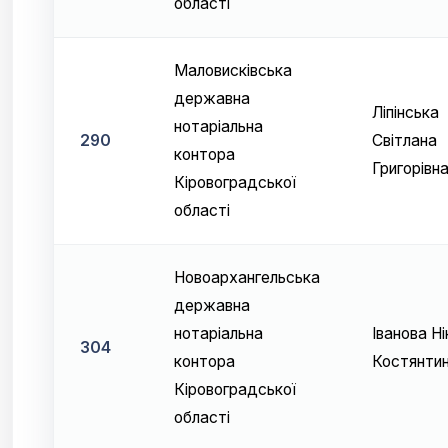
області
Маловисківська
державна
Ліпінська
нотаріальна
290
Світлана
контора
Григорівн
Кіровоградської
області
Новоархангельська
державна
нотаріальна
Іванова Ні
304
контора
Костянтин
Кіровоградської
області