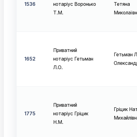
1536
нотаріус Воронько
Тетяна
Т.М.
Миколаїв
Приватний
Гетьман Л
1652
нотаріус Гетьман
Олександ
Л.О.
Приватний
Гріцик На
1775
нотаріус Гріцик
Михайлівн
Н.М.