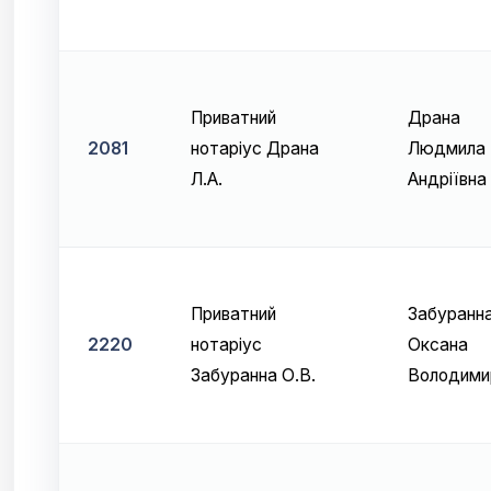
Приватний
Драна
2081
нотаріус Драна
Людмила
Л.А.
Андріївна
Приватний
Забуранн
2220
нотаріус
Оксана
Забуранна О.В.
Володими