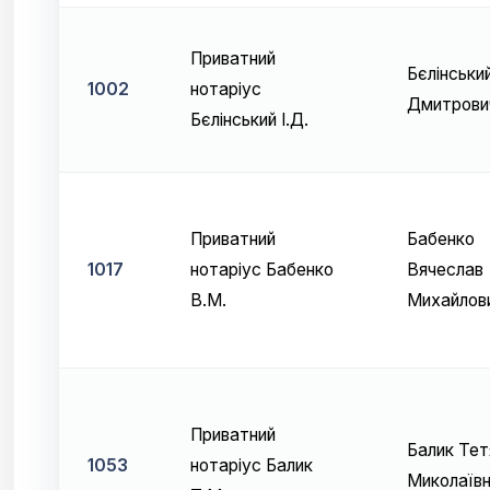
Приватний
Бєлінський
1002
нотаріус
Дмитрови
Бєлінський І.Д.
Приватний
Бабенко
1017
нотаріус Бабенко
Вячеслав
В.М.
Михайлов
Приватний
Балик Тет
1053
нотаріус Балик
Миколаїв