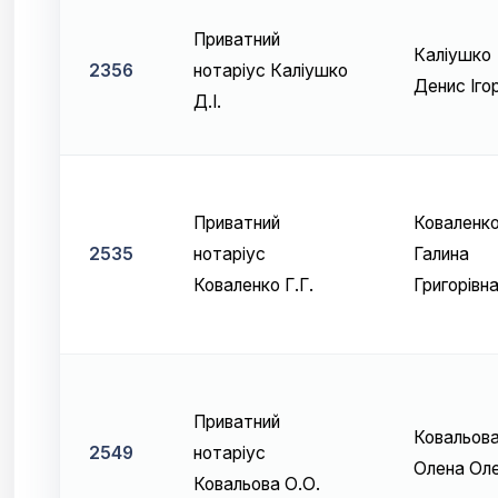
Приватний
Каліушко
2356
нотаріус Каліушко
Денис Іго
Д.І.
Приватний
Коваленк
2535
нотаріус
Галина
Коваленко Г.Г.
Григорівн
Приватний
Ковальов
2549
нотаріус
Олена Оле
Ковальова О.О.