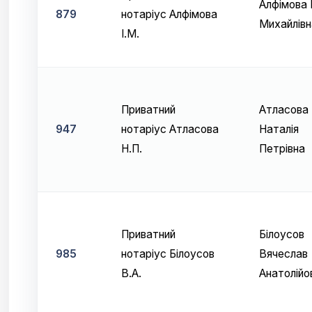
Алфімова 
879
нотаріус Алфімова
Михайлівн
І.М.
Приватний
Атласова
947
нотаріус Атласова
Наталія
Н.П.
Петрівна
Приватний
Білоусов
985
нотаріус Білоусов
Вячеслав
В.А.
Анатолійо