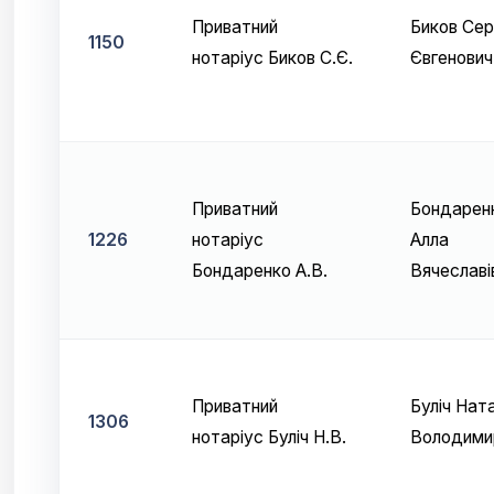
Приватний
Биков Сер
1150
нотаріус Биков С.Є.
Євгенович
Приватний
Бондарен
1226
нотаріус
Алла
Бондаренко А.В.
Вячеславі
Приватний
Буліч Нат
1306
нотаріус Буліч Н.В.
Володими