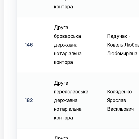
контора
Друга
броварська
Падучак -
146
державна
Коваль Любо
нотаріальна
Любомирівна
контора
Друга
переяславська
Коляденко
182
державна
Ярослав
нотаріальна
Васильович
контора
Друга