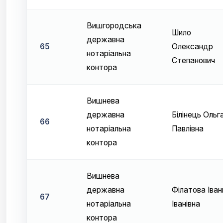
Вишгородська
Шило
державна
65
Олександр
нотаріальна
Степанович
контора
Вишнева
державна
Білінець Ольг
66
нотаріальна
Павлівна
контора
Вишнева
державна
Філатова Іван
67
нотаріальна
Іванівна
контора