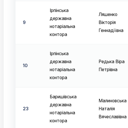
Ірпінська
Ляшенко
державна
9
Вікторія
нотаріальна
Геннадіївна
контора
Ірпінська
державна
Редька Віра
10
нотаріальна
Петрівна
контора
Баришівська
Малиновська
державна
23
Наталія
нотаріальна
Вячеславівна
контора