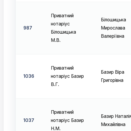
Приватний
Білошицька
нотаріус
987
Мирослава
Білошицька
Валеріївна
М.В.
Приватний
Базир Віра
1036
нотаріус Базир
Григорівна
В.Г.
Приватний
Базир Наталі
1037
нотаріус Базир
Михайлівна
Н.М.