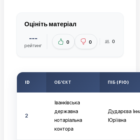
Оцініть матеріал
---
0
0
0
рейтинг
ID
ОБ'ЄКТ
ПІБ (FIO)
Іванківська
державна
Дударєва Інн
2
нотаріальна
Юріївна
контора