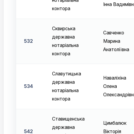
нотаріальна
Інна Вадимівн
контора
Сквирська
Савченко
державна
532
Марина
нотаріальна
Анатоліївна
контора
Славутицька
Наваліхіна
державна
534
Олена
нотаріальна
Олександрівн
контора
Ставищенська
Цимбалюк
державна
542
Вікторія