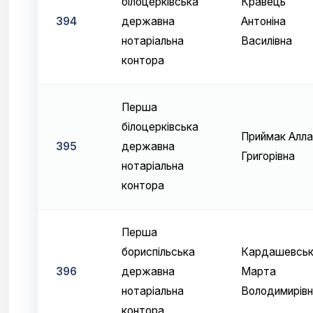
білоцерківська
Кравець
394
державна
Антоніна
нотаріальна
Василівна
контора
Перша
білоцерківська
Приймак Алла
395
державна
Григорівна
нотаріальна
контора
Перша
бориспільська
Кардашевсь
396
державна
Марта
нотаріальна
Володимирівн
контора