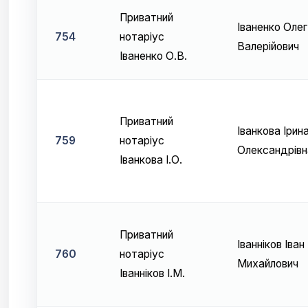
Приватний
Іваненко Олег
754
нотаріус
Валерійович
Іваненко О.В.
Приватний
Іванкова Ірин
759
нотаріус
Олександрівн
Іванкова І.О.
Приватний
Іванніков Іван
760
нотаріус
Михайлович
Іванніков І.М.