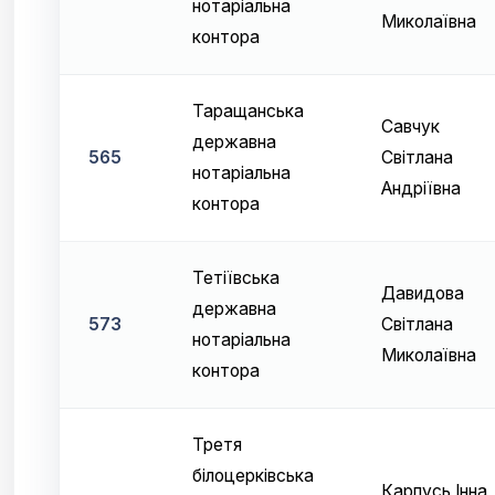
нотаріальна
Миколаївна
контора
Таращанська
Савчук
державна
565
Світлана
нотаріальна
Андріївна
контора
Тетіївська
Давидова
державна
573
Світлана
нотаріальна
Миколаївна
контора
Третя
білоцерківська
Карпусь Інна