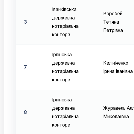
Іванківська
Воробей
державна
3
Тетяна
нотаріальна
Петрівна
контора
Ірпінська
державна
Калініченко
7
нотаріальна
Ірина Іванівна
контора
Ірпінська
державна
Журавель Ал
8
нотаріальна
Миколаївна
контора