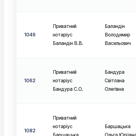
Приватний
Баландін
1049
нотаріус
Володимир
Баландін В.В.
Васильович
Приватний
Бандура
1062
нотаріус
Світлана
Бандура С.О.
Олегівна
Приватний
нотаріус
Баршацька
1082
Баршацька
Ольга Юріївн