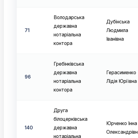
Володарська
Дубінська
державна
71
Людмила
нотаріальна
Іванівна
контора
Гребінківська
державна
Герасименко
96
нотаріальна
Лідія Юріївна
контора
Друга
білоцерківська
Юрченко Інна
140
державна
Олександрівн
нотаріальна