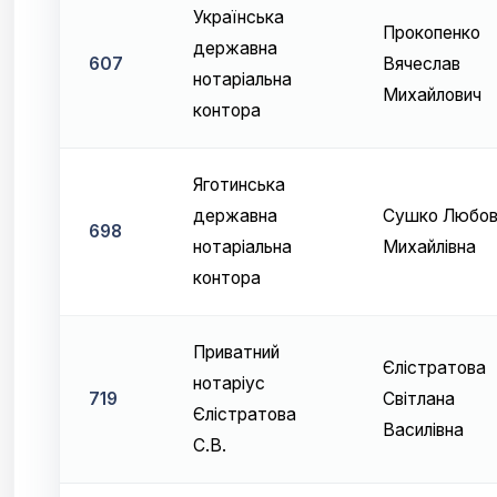
Українська
Прокопенко
державна
607
Вячеслав
нотаріальна
Михайлович
контора
Яготинська
державна
Сушко Любо
698
нотаріальна
Михайлівна
контора
Приватний
Єлістратова
нотаріус
719
Світлана
Єлістратова
Василівна
С.В.