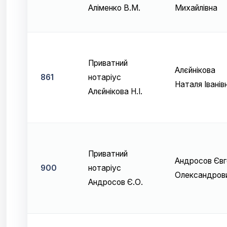
Аліменко В.М.
Михайлівна
Приватний
Алєйнікова
861
нотаріус
Наталя Іванів
Алєйнікова Н.І.
Приватний
Андросов Євг
900
нотаріус
Олександров
Андросов Є.О.