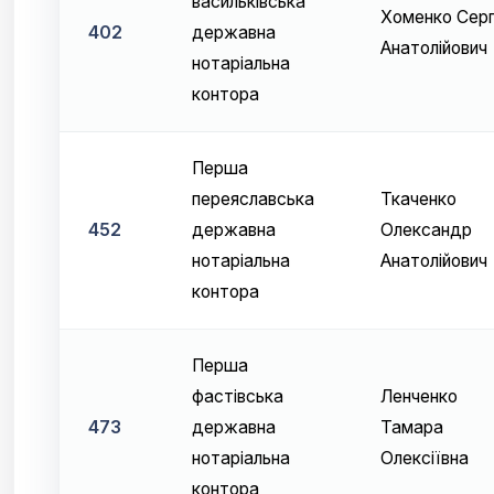
васильківська
Хоменко Серг
402
державна
Анатолійович
нотаріальна
контора
Перша
переяславська
Ткаченко
452
державна
Олександр
нотаріальна
Анатолійович
контора
Перша
фастівська
Ленченко
473
державна
Тамара
нотаріальна
Олексіївна
контора