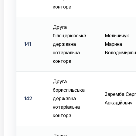
контора
Друга
білоцерківська
Мельничук
141
державна
Марина
нотаріальна
Володимирівн
контора
Друга
бориспільська
Заремба Серг
142
державна
Аркадійович
нотаріальна
контора
Друга