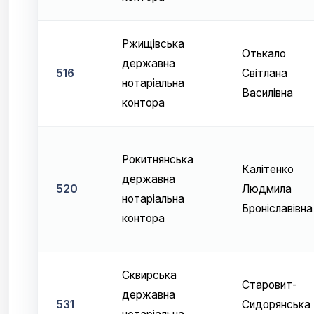
Ржищівська
Отькало
державна
516
Світлана
нотаріальна
Василівна
контора
Рокитнянська
Калітенко
державна
520
Людмила
нотаріальна
Броніславівна
контора
Сквирська
Старовит-
державна
531
Сидорянська