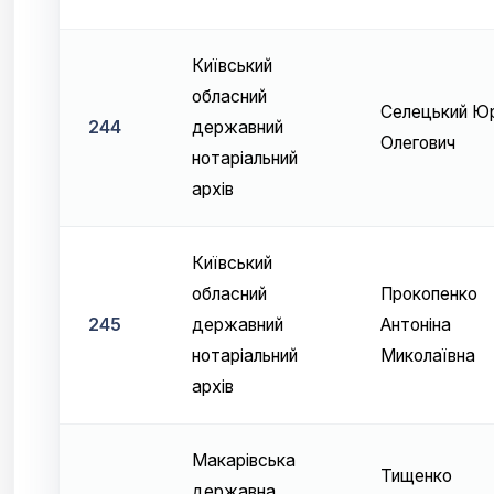
Київський
обласний
Селецький Юр
244
державний
Олегович
нотаріальний
архів
Київський
обласний
Прокопенко
245
державний
Антоніна
нотаріальний
Миколаївна
архів
Макарівська
Тищенко
державна