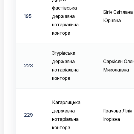
фастівська
Бігіч Світлана
195
державна
Юріївна
нотаріальна
контора
Згурівська
державна
Саркісян Оле
223
нотаріальна
Миколаївна
контора
Кагарлицька
державна
Грачова Лілія
229
нотаріальна
Ігорівна
контора