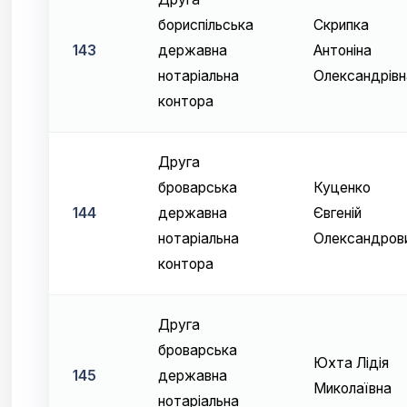
бориспільська
Скрипка
143
державна
Антоніна
нотаріальна
Олександрівн
контора
Друга
броварська
Куценко
144
державна
Євгеній
нотаріальна
Олександров
контора
Друга
броварська
Юхта Лідія
145
державна
Миколаївна
нотаріальна