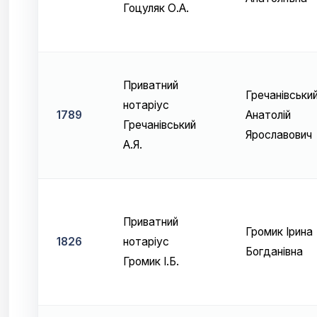
Гоцуляк О.А.
Приватний
Гречанівськи
нотаріус
1789
Анатолій
Гречанівський
Ярославович
А.Я.
Приватний
Громик Ірина
1826
нотаріус
Богданівна
Громик І.Б.