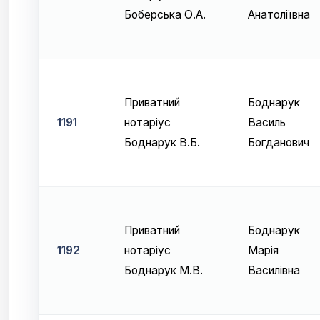
Боберська О.А.
Анатоліївна
Приватний
Боднарук
1191
нотаріус
Василь
Боднарук В.Б.
Богданович
Приватний
Боднарук
1192
нотаріус
Марія
Боднарук М.В.
Василівна