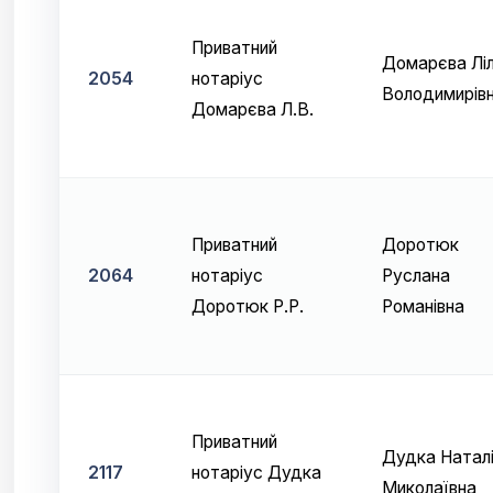
Приватний
Домарєва Ліл
2054
нотаріус
Володимирів
Домарєва Л.В.
Приватний
Доротюк
2064
нотаріус
Руслана
Доротюк Р.Р.
Романівна
Приватний
Дудка Натал
2117
нотаріус Дудка
Миколаївна