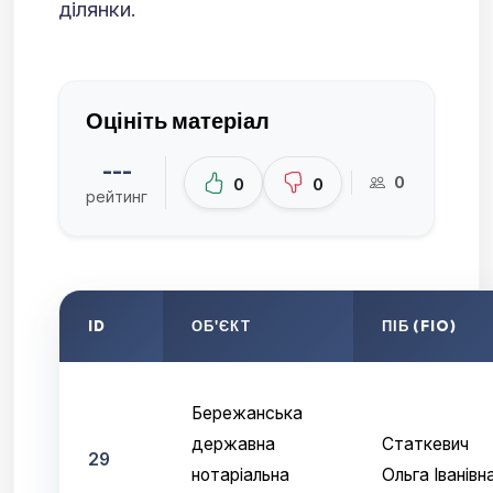
ділянки.
Оцініть матеріал
---
0
0
0
рейтинг
ID
ОБ'ЄКТ
ПІБ (FIO)
Бережанська
державна
Статкевич
29
нотаріальна
Ольга Іванівн