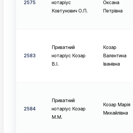
2575
нотаріус
Оксана
Ковтунович О.П.
Петрівна
Приватний
Козар
2583
нотаріус Козар
Валентина
В.І.
Іванівна
Приватний
Козар Марія
2584
нотаріус Козар
Михайлівна
М.М.