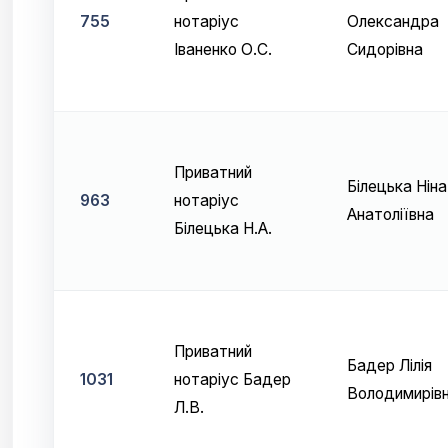
755
нотаріус
Олександра
Іваненко О.С.
Сидорівна
Приватний
Білецька Ніна
963
нотаріус
Анатоліївна
Білецька Н.А.
Приватний
Бадер Лілія
1031
нотаріус Бадер
Володимирів
Л.В.