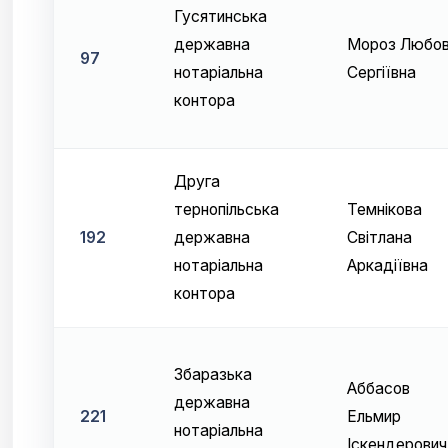
Гусятинська
державна
Мороз Любо
97
нотаріальна
Сергіївна
контора
Друга
тернопільська
Темнікова
192
державна
Світлана
нотаріальна
Аркадіївна
контора
Збаразька
Аббасов
державна
221
Ельмир
нотаріальна
Іскендерович