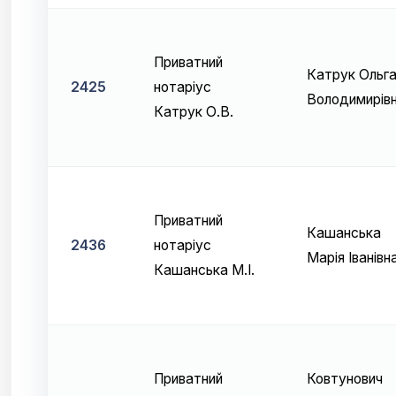
Приватний
Катрук Ольг
2425
нотаріус
Володимирів
Катрук О.В.
Приватний
Кашанська
2436
нотаріус
Марія Іванівн
Кашанська М.І.
Приватний
Ковтунович