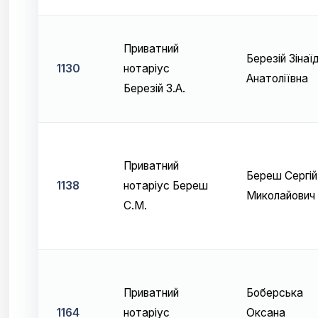
Приватний
Березій Зінаї
1130
нотаріус
Анатоліївна
Березій З.А.
Приватний
Береш Сергій
1138
нотаріус Береш
Миколайович
С.М.
Приватний
Боберська
1164
нотаріус
Оксана