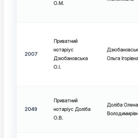
О.М.
Приватний
нотаріус
Дзюбановсь
2007
Дзюбановська
Ольга Ігорівн
О.І.
Приватний
Доліба Олена
2049
нотаріус Доліба
Володимирів
О.В.