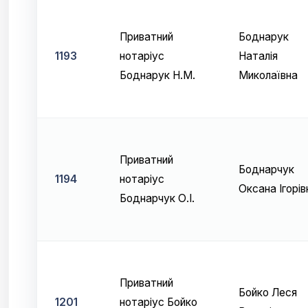
Приватний
Боднарук
1193
нотаріус
Наталія
Боднарук Н.М.
Миколаївна
Приватний
Боднарчук
1194
нотаріус
Оксана Ігорів
Боднарчук О.І.
Приватний
Бойко Леся
1201
нотаріус Бойко