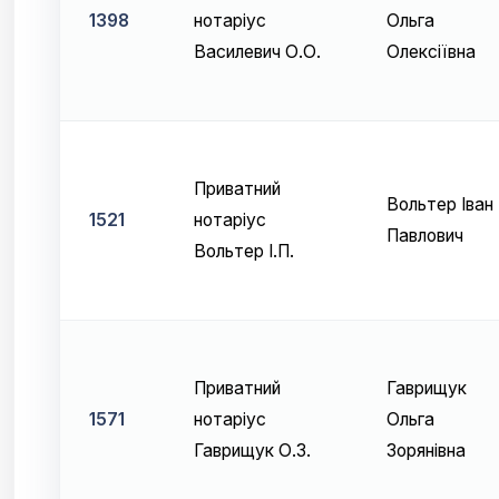
1398
нотаріус
Ольга
Василевич О.О.
Олексіївна
Приватний
Вольтер Іван
1521
нотаріус
Павлович
Вольтер І.П.
Приватний
Гаврищук
1571
нотаріус
Ольга
Гаврищук О.З.
Зорянівна