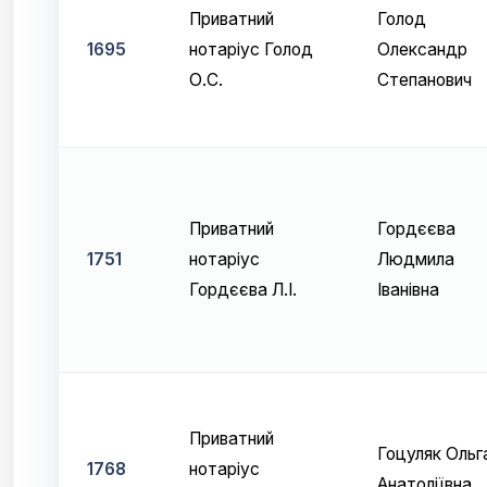
Приватний
Голод
1695
нотаріус Голод
Олександр
О.С.
Степанович
Приватний
Гордєєва
1751
нотаріус
Людмила
Гордєєва Л.І.
Іванівна
Приватний
Гоцуляк Ольг
1768
нотаріус
Анатоліївна