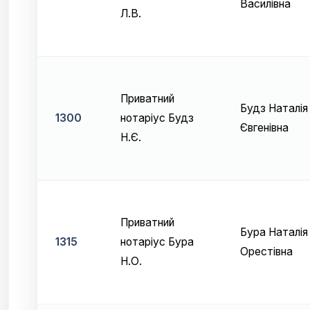
Василівна
Л.В.
Приватний
Будз Наталія
1300
нотаріус Будз
Євгенівна
Н.Є.
Приватний
Бура Наталія
1315
нотаріус Бура
Орестівна
Н.О.