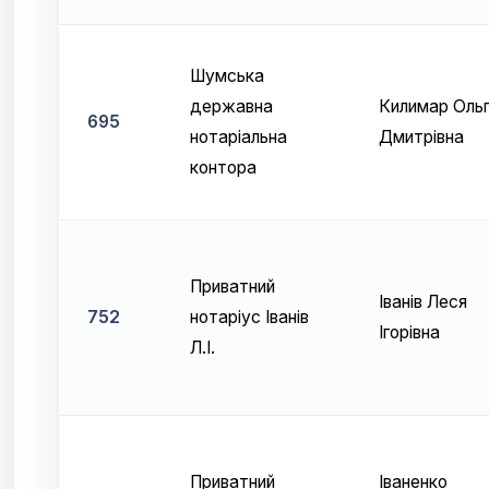
Шумська
державна
Килимар Оль
695
нотаріальна
Дмитрівна
контора
Приватний
Іванів Леся
752
нотаріус Іванів
Ігорівна
Л.І.
Приватний
Іваненко