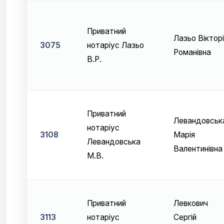
Приватний
Лазьо Вікторі
3075
нотаріус Лазьо
Романівна
В.Р.
Приватний
Левандовськ
нотаріус
3108
Марія
Левандовська
Валентинівна
М.В.
Приватний
Левкович
3113
нотаріус
Сергій