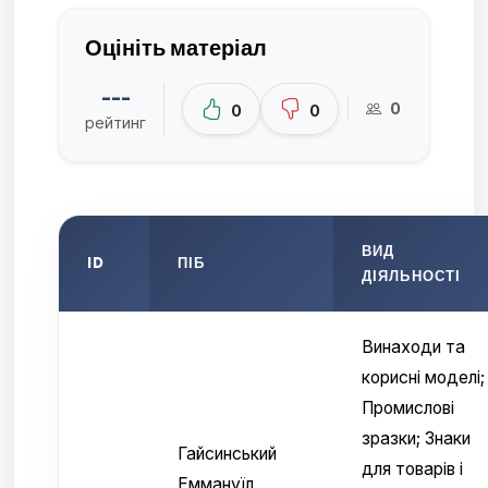
Оцініть матеріал
---
0
0
0
рейтинг
ВИД
ID
ПІБ
ДІЯЛЬНОСТІ
Винаходи та
корисні моделі;
Промислові
зразки; Знаки
Гайсинський
для товарів і
Еммануїл