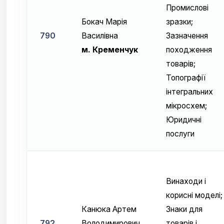
Промислові
Бокач Марія
зразки;
790
Василівна
Зазначення
м. Кременчук
походження
товарів;
Топографії
інтегральних
мікросхем;
Юридичні
послуги
Винаходи і
корисні моделі;
Канюка Артем
Знаки для
792
Володимирович
товарів і