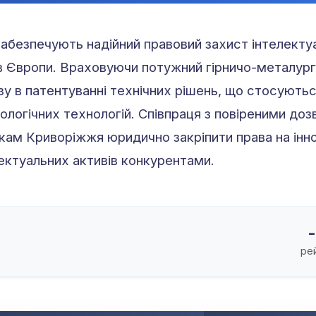
забезпечують надійний правовий захист інтелекту
 Європи. Враховуючи потужний гірничо-металургі
зу в патентуванні технічних рішень, що стосують
логічних технологій. Співпраця з повіреними до
кам Криворіжжя юридично закріпити права на іннов
ектуальних активів конкурентами.
-
ре