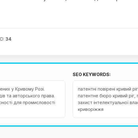
ID:
34
SEO KEYWORDS:
ених у Кривому Розі.
патентні повірені кривий рі
ів та авторського права.
патентне бюро кривий ріг, 
сності для промисловості
захист інтелектуальної вла
криворіжжя