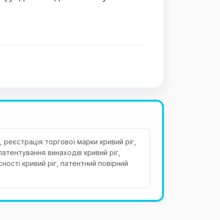
г, реєстрація торгової марки кривий ріг,
патентування винаходів кривий ріг,
сності кривий ріг, патентний повірний