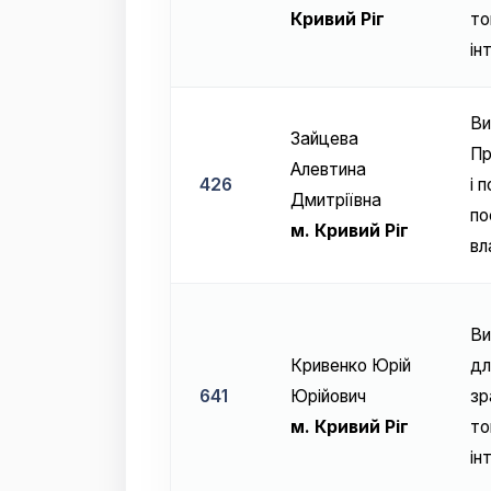
Кривий Ріг
то
ін
Ви
Зайцева
Пр
Алевтина
426
і 
Дмитрiївна
по
м. Кривий Ріг
вл
Ви
Кривенко Юрій
дл
641
Юрійович
зр
м. Кривий Ріг
то
ін