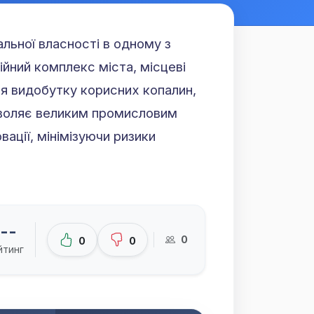
альної власності в одному з
йний комплекс міста, місцеві
ся видобутку корисних копалин,
зволяє великим промисловим
ації, мінімізуючи ризики
--
0
0
0
йтинг