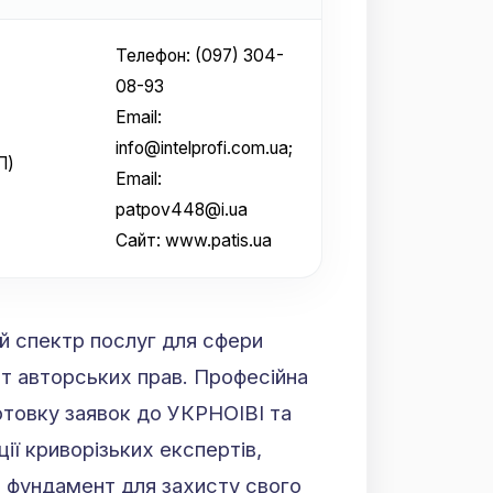
Телефон: (097) 304-
08-93
Email:
info@intelprofi.com.ua;
П)
Email:
patpov448@i.ua
Сайт: www.patis.ua
ий спектр послуг для сфери
ст авторських прав. Професійна
отовку заявок до УКРНОІВІ та
ції криворізьких експертів,
 фундамент для захисту свого