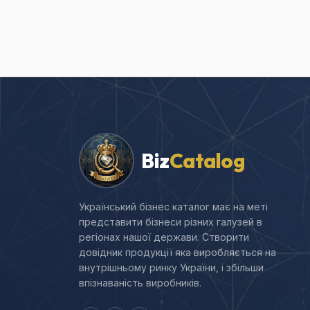
Biz
Catalog
Український бізнес каталог має на меті
представити бізнеси різних галузей в
регіонах нашої держави. Створити
довідник продукції яка виробляється на
внутрішньому ринку України, і збільши
впізнаваність виробників.