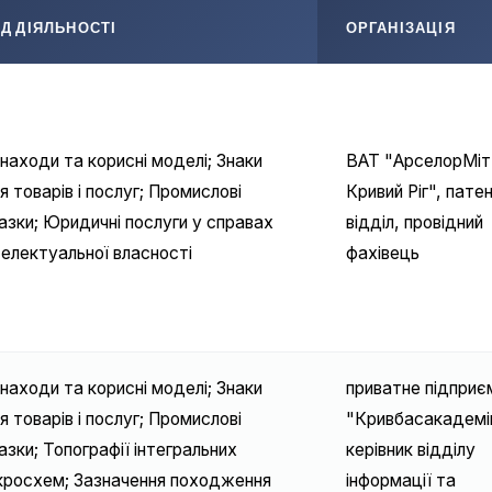
Д ДІЯЛЬНОСТІ
ОРГАНІЗАЦІЯ
находи та корисні моделі; Знаки
ВАТ "АрселорМіт
я товарів і послуг; Промислові
Кривий Ріг", пате
азки; Юридичні послуги у справах
відділ, провідний
телектуальної власності
фахівець
находи та корисні моделі; Знаки
приватне підприє
я товарів і послуг; Промислові
"Кривбасакадемі
азки; Топографії інтегральних
керівник відділу
кросхем; Зазначення походження
інформації та