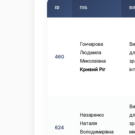
ID
ПІБ
ВИ
Гончарова
Ви
Людмила
дл
460
Миколаївна
зр
Кривий Ріг
ін
Ви
Назаренко
дл
Наталія
зр
624
Володимирівна
мі