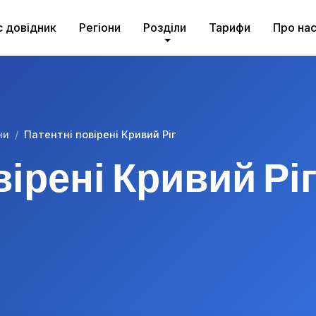
с довідник
Регіони
Розділи
Тарифи
Про на
ни
Патентні повірені Кривий Ріг
вірені Кривий Рі