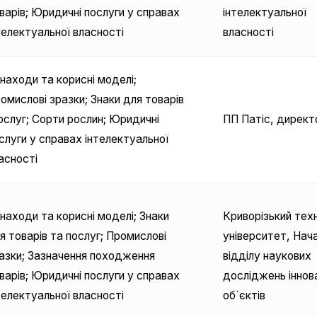
варів; Юридичні послуги у справах
інтелектуальної
телектуальної власності
власності
находи та корисні моделі;
омислові зразки; Знаки для товарів
послуг; Сорти рослин; Юридичні
ПП Патіс, директ
слуги у справах інтелектуальної
асності
находи та корисні моделі; Знаки
Криворізький техн
я товарів та послуг; Промислові
університет, Нач
азки; Зазначення походження
відділу наукових
варів; Юридичні послуги у справах
досліджень іннов
телектуальної власності
об`єктів