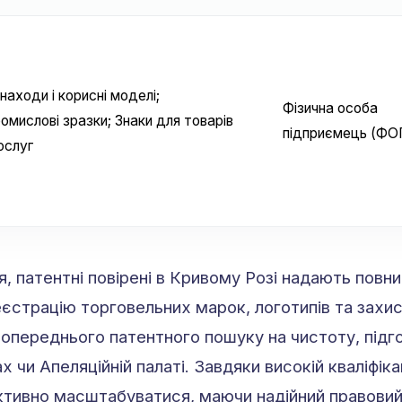
находи і корисні моделі;
Фізична особа
омислові зразки; Знаки для товарів
підприємець (ФО
послуг
, патентні повірені в Кривому Розі надають повн
реєстрацію торговельних марок, логотипів та захи
опереднього патентного пошуку на чистоту, підг
 чи Апеляційній палаті. Завдяки високій кваліфіка
ктивно масштабуватися, маючи надійний правовий