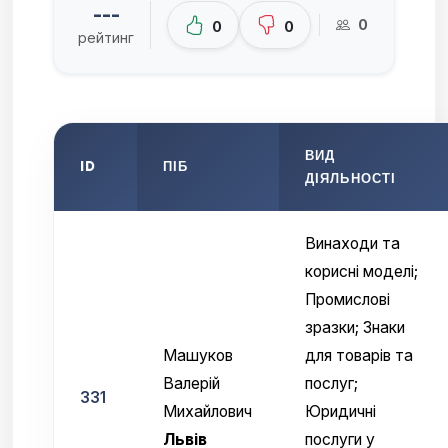
---
0
0
0
рейтинг
ВИД
ID
ПІБ
ДІЯЛЬНОСТІ
Винаходи та
корисні моделі;
Промислові
зразки; Знаки
Машуков
для товарів та
Валерiй
послуг;
331
Михайлович
Юридичні
Львів
послуги у