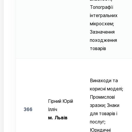
Топографії
інтегральних
мікросхем;
Зазначення
походження
товарів
Винаходи та
корисні моделі;
Промислові
Гiрний Юрiй
зразки; Знаки
366
Iллiч
для товарів і
м. Львів
послуг;
Юридичні