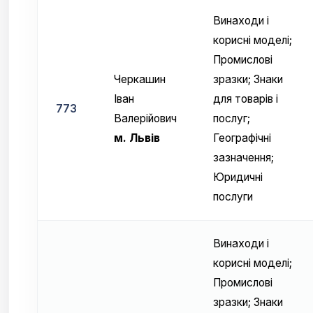
Винаходи і
корисні моделі;
Промислові
Черкашин
зразки; Знаки
Іван
для товарів і
773
Валерійович
послуг;
м. Львів
Географічні
зазначення;
Юридичні
послуги
Винаходи і
корисні моделі;
Промислові
зразки; Знаки