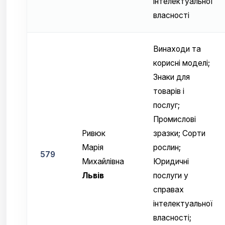
інтелектуальної
власності
Винаходи та
корисні моделі;
Знаки для
товарів і
послуг;
Промислові
Ривюк
зразки; Сорти
Марія
рослин;
579
Михайлівна
Юридичні
Львів
послуги у
справах
інтелектуальної
власності;