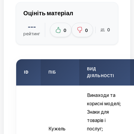
Оцініть матеріал
---
0
0
0
рейтинг
ВИД
ID
ПІБ
ДІЯЛЬНОСТІ
Винаходи та
корисні моделі;
Знаки для
товарів і
Кужель
послуг;