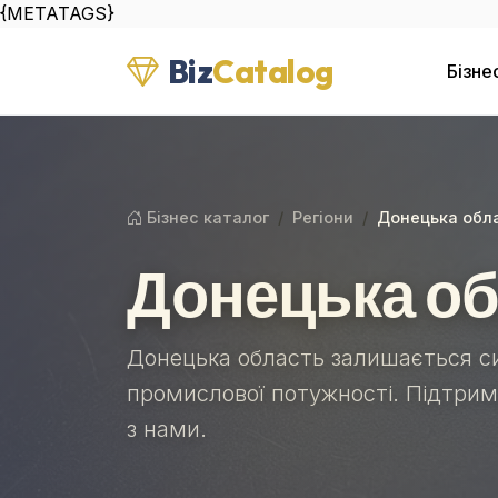
{METATAGS}
Biz
Catalog
Бізне
Бізнес каталог
Регіони
Донецька обл
Донецька о
Донецька область залишається с
промислової потужності. Підтрим
з нами.