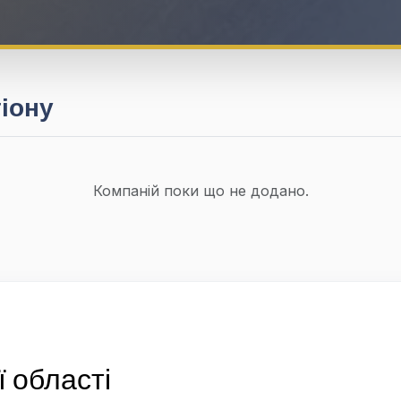
гіону
Компаній поки що не додано.
 області