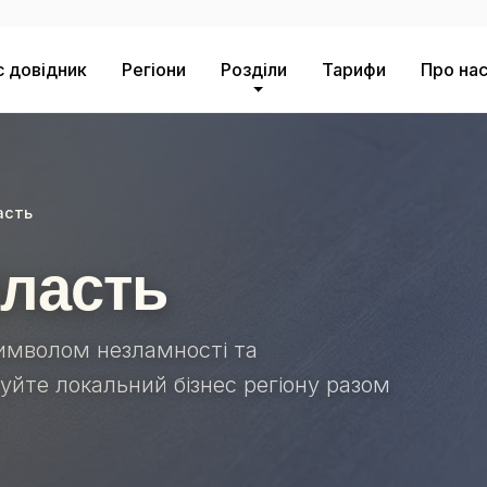
с довідник
Регіони
Розділи
Тарифи
Про на
асть
бласть
имволом незламності та
уйте локальний бізнес регіону разом