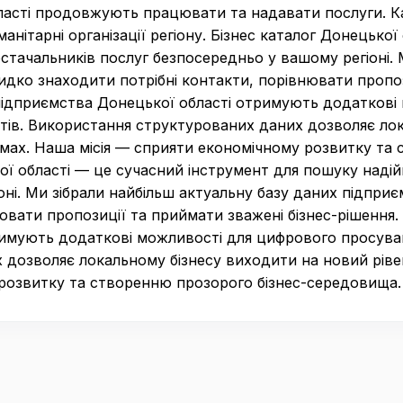
ласті продовжують працювати та надавати послуги. Кат
манітарні організації регіону. Бізнес каталог Донецько
стачальників послуг безпосередньо у вашому регіоні. 
дко знаходити потрібні контакти, порівнювати пропоз
підприємства Донецької області отримують додаткові
нтів. Використання структурованих даних дозволяє ло
мах. Наша місія — сприяти економічному розвитку та 
ої області — це сучасний інструмент для пошуку надій
оні. Ми зібрали найбільш актуальну базу даних підпри
ювати пропозиції та приймати зважені бізнес-рішення
имують додаткові можливості для цифрового просуванн
 дозволяє локальному бізнесу виходити на новий ріве
 розвитку та створенню прозорого бізнес-середовища.