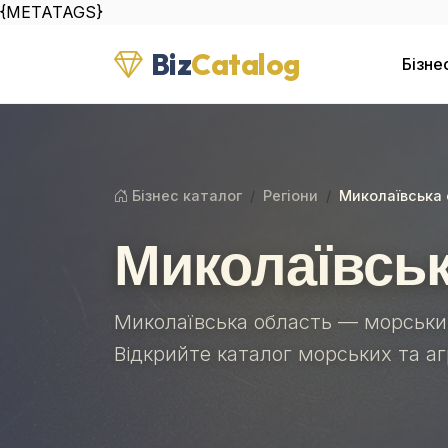
{METATAGS}
Biz
Catalog
Бізне
Бізнес каталог
Регіони
Миколаївська
Миколаївськ
Миколаївська область — морськи
Відкрийте каталог морських та а