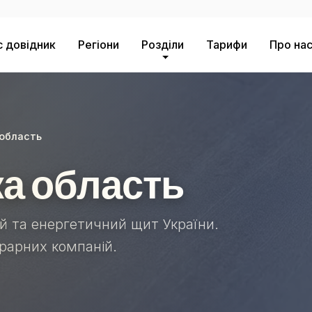
с довідник
Регіони
Розділи
Тарифи
Про на
 область
а область
й та енергетичний щит України.
грарних компаній.