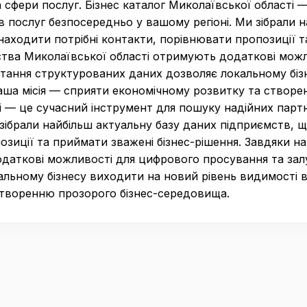
 сфери послуг. Бізнес каталог Миколаївської області 
в послуг безпосередньо у вашому регіоні. Ми зібрали 
аходити потрібні контакти, порівнювати пропозиції та
ства Миколаївської області отримують додаткові мож
истання структурованих даних дозволяє локальному біз
аша місія — сприяти економічному розвитку та створе
і — це сучасний інструмент для пошуку надійних партн
 зібрали найбільш актуальну базу даних підприємств,
озиції та приймати зважені бізнес-рішення. Завдяки 
даткові можливості для цифрового просування та залу
льному бізнесу виходити на новий рівень видимості 
створенню прозорого бізнес-середовища.