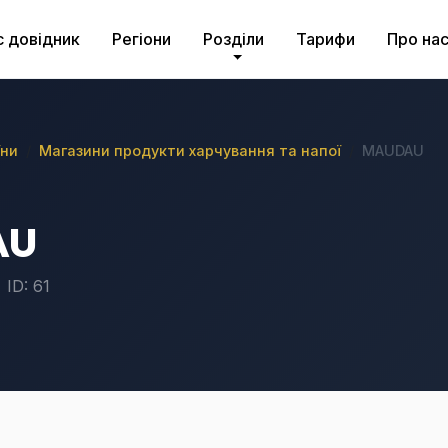
с довідник
Регіони
Розділи
Тарифи
Про на
їни
Магазини продукти харчування та напої
MAUDAU
AU
ID: 61