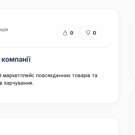
ядів
0
0
 компанії
 маркетплейс повсякденних товарів та
в харчування.