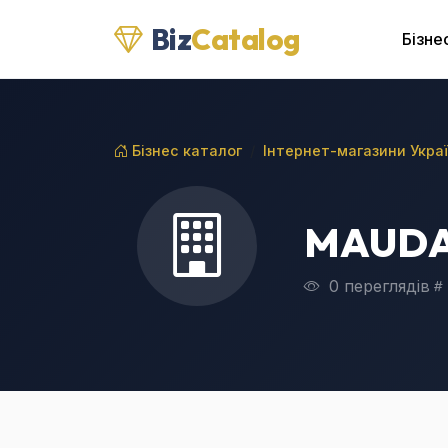
Biz
Catalog
Бізне
Бізнес каталог
Інтернет-магазини Укра
MAUD
0 переглядів