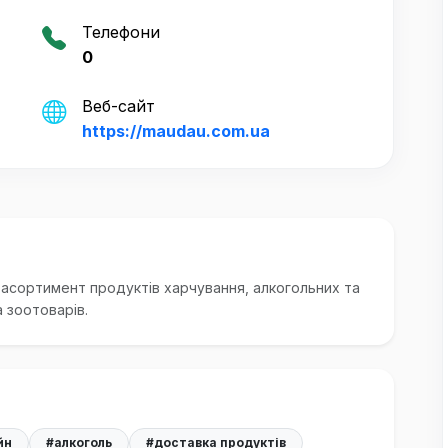
Телефони
0
Веб-сайт
https://maudau.com.ua
сортимент продуктів харчування, алкогольних та
 зоотоварів.
йн
#алкоголь
#доставка продуктів