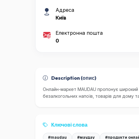
Адреса
Київ
Електронна пошта
0
Description (опис)
Онлайн-маркет MAUDAU пропонує широкий а
безалкогольних напоїв, товарів для дому та
Ключові слова
#maudau
#маудау
#продукти онла