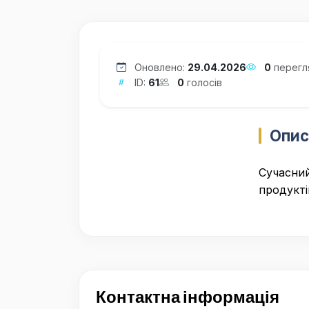
Оновлено:
29.04.2026
0
перегл
ID:
61
0
голосів
Опис
Сучасний
продукті
Контактна інформація