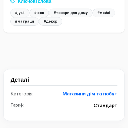
Ключові слова
#jysk
#юск
#товари для дому
#меблі
#матраци
#декор
Деталі
Категорія:
Магазини дім та побут
Тариф:
Стандарт