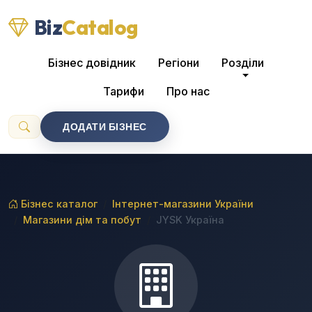
Biz
Catalog
Бізнес довідник
Регіони
Розділи
Тарифи
Про нас
ДОДАТИ БІЗНЕС
Бізнес каталог
Інтернет-магазини України
Магазини дім та побут
JYSK Україна