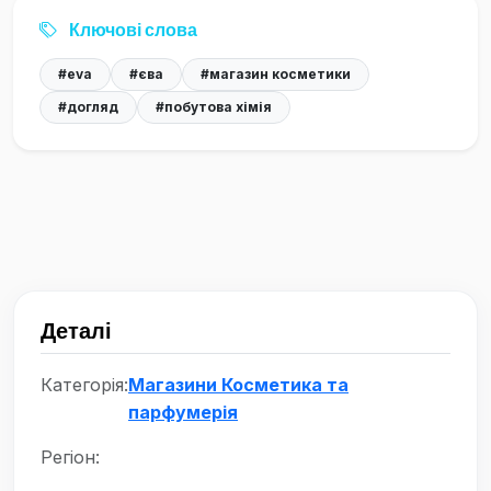
Ключові слова
#eva
#єва
#магазин косметики
#догляд
#побутова хімія
Деталі
Категорія:
Магазини Косметика та
парфумерія
Регіон: