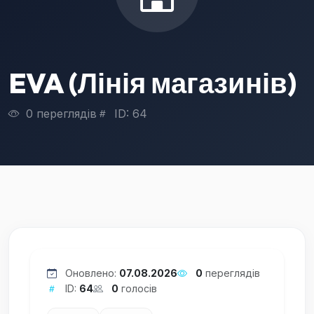
EVA (Лінія магазинів)
0 переглядів
ID: 64
Оновлено:
07.08.2026
0
переглядів
ID:
64
0
голосів