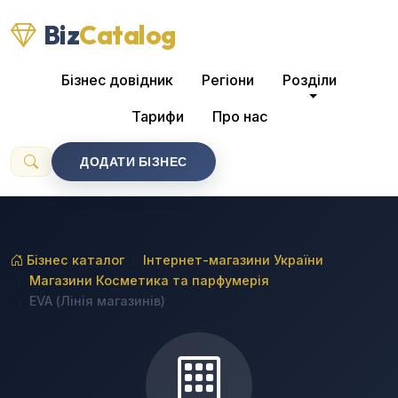
Biz
Catalog
Бізнес довідник
Регіони
Розділи
Тарифи
Про нас
ДОДАТИ БІЗНЕС
Бізнес каталог
Інтернет-магазини України
Магазини Косметика та парфумерія
EVA (Лінія магазинів)