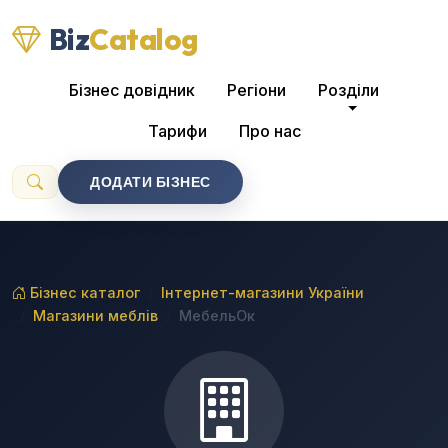
Biz
Catalog
Бізнес довідник
Регіони
Розділи
Тарифи
Про нас
ДОДАТИ БІЗНЕС
Бізнес каталог
Інтернет-магазини України
Магазини меблів
МебельОк