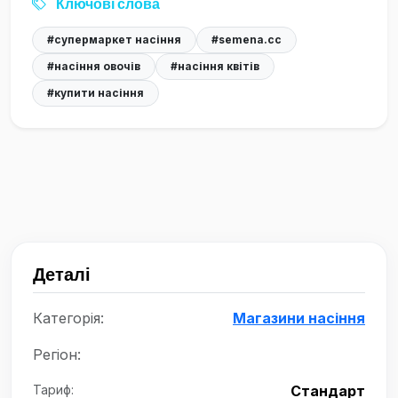
Ключові слова
#супермаркет насіння
#semena.cc
#насіння овочів
#насіння квітів
#купити насіння
Деталі
Категорія:
Магазини насіння
Регіон:
Тариф:
Стандарт