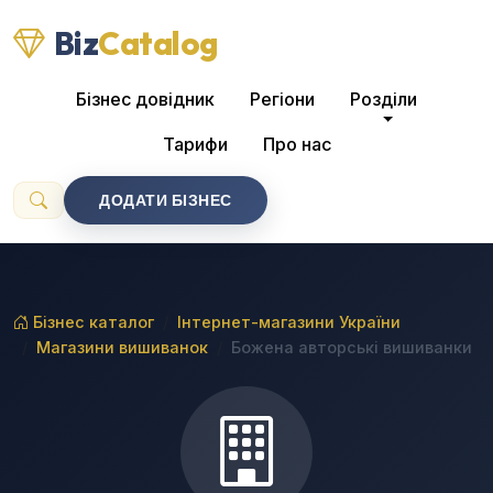
Biz
Catalog
Бізнес довідник
Регіони
Розділи
Тарифи
Про нас
ДОДАТИ БІЗНЕС
Бізнес каталог
Інтернет-магазини України
Магазини вишиванок
Божена авторські вишиванки