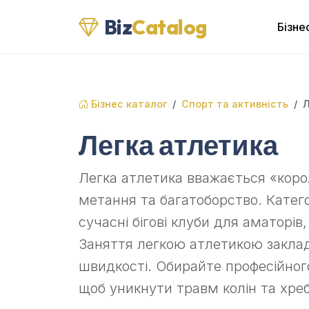
Biz
Catalog
Бізне
Бізнес каталог
Спорт та активність
Л
Легка атлетика
Легка атлетика вважається «коро
метання та багатоборство. Катег
сучасні бігові клуби для аматорів
Заняття легкою атлетикою заклад
швидкості. Обирайте професійного
щоб уникнути травм колін та хреб