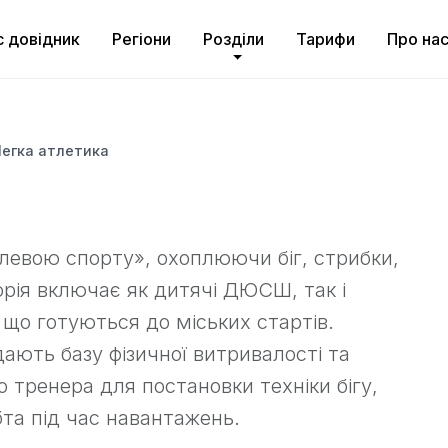
с довідник
Регіони
Розділи
Тарифи
Про на
егка атлетика
левою спорту», охоплюючи біг, стрибки,
орія включає як дитячі ДЮСШ, так і
, що готуються до міських стартів.
ають базу фізичної витривалості та
 тренера для постановки техніки бігу,
та під час навантажень.