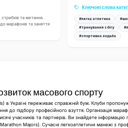
Ключові слова катег
, стрибків та метання.
#легка атлетика
#шко
 до марафонів та заняття
#тренування з бігу
#
#спортивна ходьба
розвиток масового спорту
ls) в Україні переживає справжній бум. Клуби пропону
ння до підбору професійного взуття. Організація мараф
сячі учасників та партнерів. Ви знайдете інформацію п
 Marathon Majors). Сучасні легкоатлетичні манежі з п