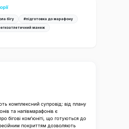
орії
ла бігу
#підготовка до марафону
легкоатлетичний манеж
ють комплексний супровід: від плану
онів та напівмарафонів є
ро бігові ком’юніті, що готуються до
рофесійним покриттям дозволяють