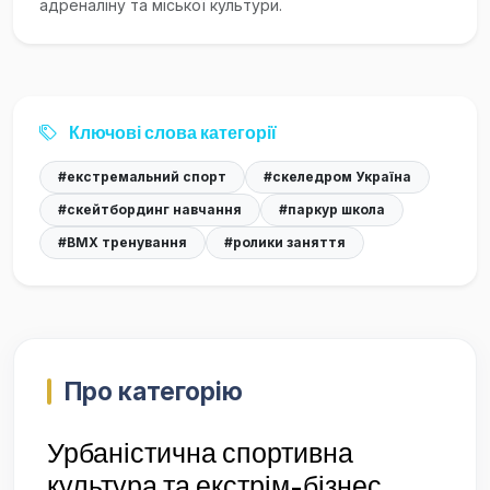
адреналіну та міської культури.
Ключові слова категорії
#екстремальний спорт
#скеледром Україна
#скейтбординг навчання
#паркур школа
#BMX тренування
#ролики заняття
Про категорію
Урбаністична спортивна
культура та екстрім-бізнес