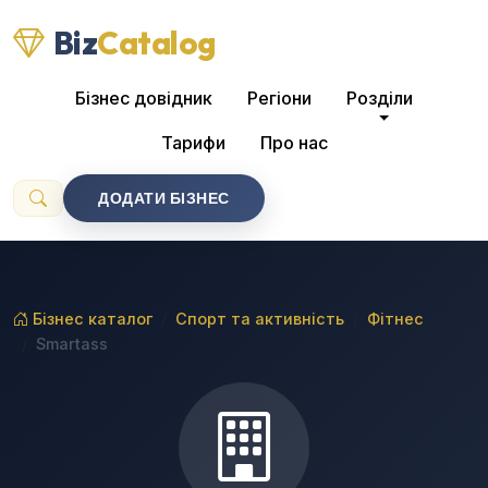
Biz
Catalog
Бізнес довідник
Регіони
Розділи
Тарифи
Про нас
ДОДАТИ БІЗНЕС
Бізнес каталог
Спорт та активність
Фітнес
Smartass