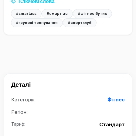
Ключові слова
#smartass
#смарт ас
#фітнес бутик
#групові тренування
#спортклуб
Деталі
Категорія:
Фітнес
Регіон:
Тариф:
Стандарт