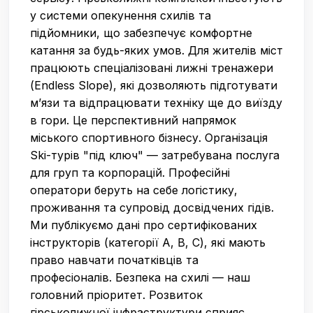
у системи опекунення схилів та
підйомники, що забезпечує комфортне
катання за будь-яких умов. Для жителів міст
працюють спеціалізовані лижні тренажери
(Endless Slope), які дозволяють підготувати
м’язи та відпрацювати техніку ще до виїзду
в гори. Це перспективний напрямок
міського спортивного бізнесу. Організація
Ski-турів "під ключ" — затребувана послуга
для груп та корпорацій. Професійні
оператори беруть на себе логістику,
проживання та супровід досвідчених гідів.
Ми публікуємо дані про сертифікованих
інструкторів (категорії A, B, C), які мають
право навчати початківців та
професіоналів. Безпека на схилі — наш
головний пріоритет. Розвиток
гірськолижної інфраструктури сприяє