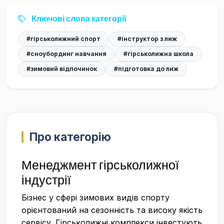
Ключові слова категорії
#гірськолижний спорт
#інструктор з лиж
#сноубординг навчання
#гірськолижна школа
#зимовий відпочинок
#підготовка до лиж
Про категорію
Менеджмент гірськолижної
індустрії
Бізнес у сфері зимових видів спорту
орієнтований на сезонність та високу якість
сервісу. Гірськолижні комплекси інвестують