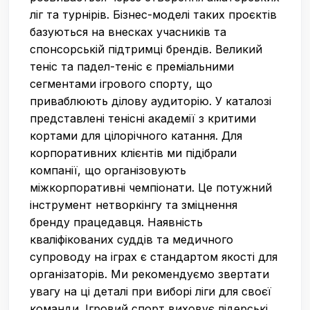
ліг та турнірів. Бізнес-моделі таких проєктів
базуються на внесках учасників та
спонсорській підтримці брендів. Великий
теніс та падел-теніс є преміальними
сегментами ігрового спорту, що
приваблюють ділову аудиторію. У каталозі
представлені тенісні академії з критими
кортами для цілорічного катання. Для
корпоративних клієнтів ми підібрали
компанії, що організовують
міжкорпоративні чемпіонати. Це потужний
інструмент нетворкінгу та зміцнення
бренду працедавця. Наявність
кваліфікованих суддів та медичного
супроводу на іграх є стандартом якості для
організаторів. Ми рекомендуємо звертати
увагу на ці деталі при виборі ліги для своєї
команди. Ігровий спорт виховує лідерські