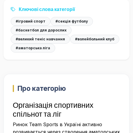
Ключові слова категорії
#ігровий спорт
#секція футболу
#баскетбол для дорослих
#великий теніс навчання
#волейбольний клуб
#аматорська ліга
Про категорію
Організація спортивних
спільнот та ліг
Ринок Team Sports в Україні активно
розвивається через створення аматорських