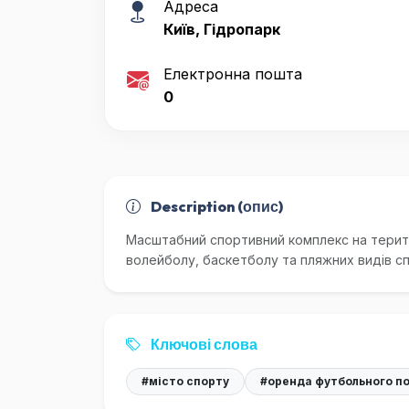
Адреса
Київ, Гідропарк
Електронна пошта
0
Description (опис)
Масштабний спортивний комплекс на територ
волейболу, баскетболу та пляжних видів с
Ключові слова
#місто спорту
#оренда футбольного п