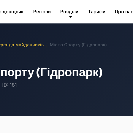
с довідник
Регіони
Розділи
Тарифи
Про на
ренда майданчиків
Місто Спорту (Гідропарк)
порту (Гідропарк)
ID: 181