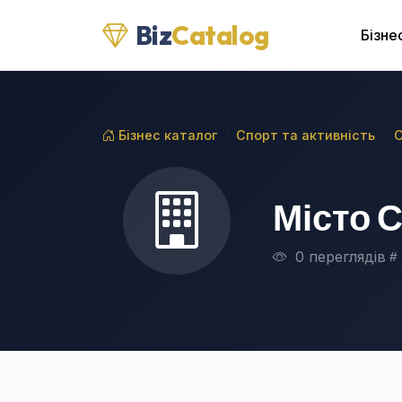
Biz
Catalog
Бізне
Бізнес каталог
Спорт та активність
О
Місто С
0 переглядів