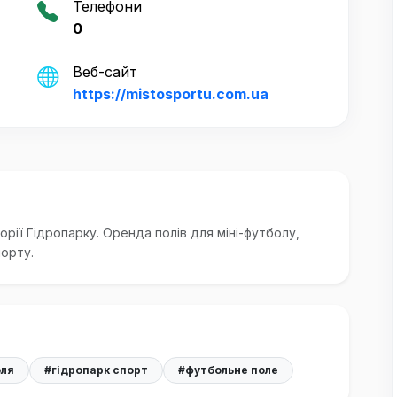
Телефони
0
Веб-сайт
https://mistosportu.com.ua
ії Гідропарку. Оренда полів для міні-футболу,
порту.
оля
#гідропарк спорт
#футбольне поле