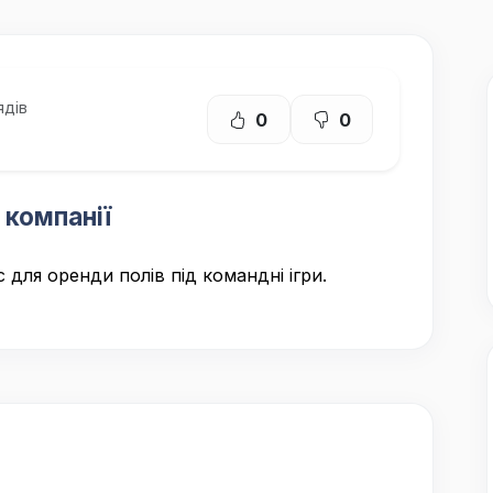
ядів
0
0
 компанії
 для оренди полів під командні ігри.