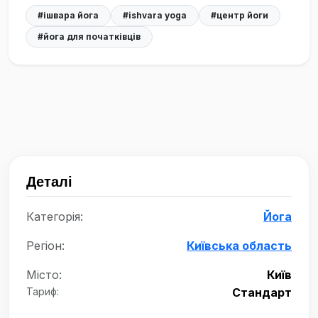
#ішвара йога
#ishvara yoga
#центр йоги
#йога для початківців
Деталі
Категорія:
Йога
Регіон:
Київська область
Місто:
Київ
Тариф:
Стандарт