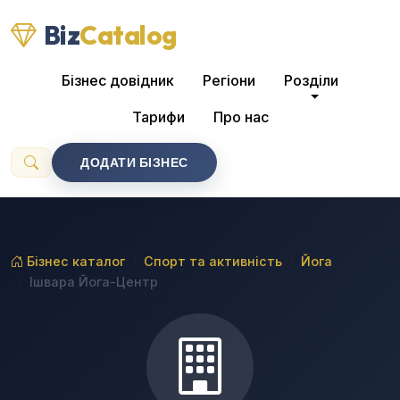
Biz
Catalog
Бізнес довідник
Регіони
Розділи
Тарифи
Про нас
ДОДАТИ БІЗНЕС
Бізнес каталог
Спорт та активність
Йога
Ішвара Йога-Центр