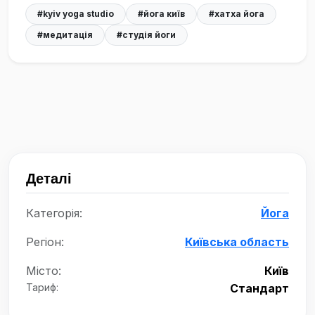
#kyiv yoga studio
#йога київ
#хатха йога
#медитація
#студія йоги
Деталі
Категорія:
Йога
Регіон:
Київська область
Місто:
Київ
Тариф:
Стандарт