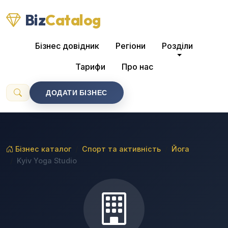
Biz
Catalog
Бізнес довідник
Регіони
Розділи
Тарифи
Про нас
ДОДАТИ БІЗНЕС
Бізнес каталог
Спорт та активність
Йога
Kyiv Yoga Studio