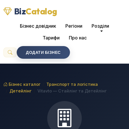
Biz
Catalog
Бізнес довідник
Регіони
Розділи
Тарифи
Про нас
ДОДАТИ БІЗНЕС
Бізнес каталог
Транспорт та логістика
Детейлінг
Vitavto — Стайлінг та Детейлінг