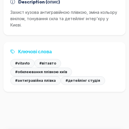
Description (опис)
Захист кузова антигравійною плівкою, зміна кольору
вінілом, тонування скла та детейлінг інтер'єру у
Києві.
Ключові слова
#vitavto
#вітавто
#обклеювання плівкою київ
#антигравійна плівка
#детейлінг студія